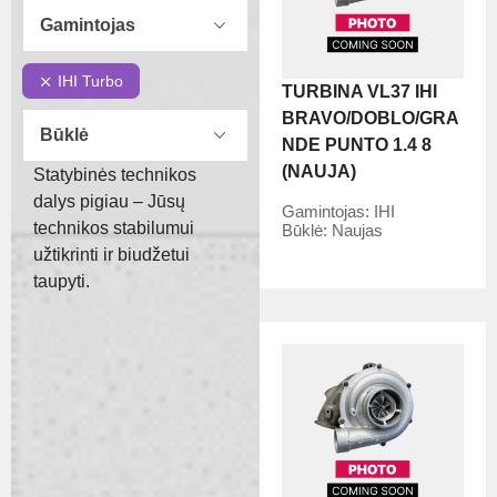
Gamintojas
IHI Turbo
TURBINA VL37 IHI
BRAVO/DOBLO/GRA
Būklė
NDE PUNTO 1.4 8
(NAUJA)
Statybinės technikos
dalys pigiau – Jūsų
Gamintojas:
IHI
technikos stabilumui
Būklė:
Naujas
užtikrinti ir biudžetui
taupyti.