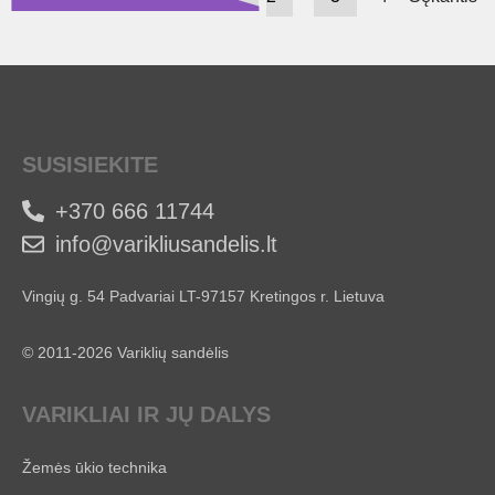
SUSISIEKITE
+370 666 11744
info@varikliusandelis.lt
Vingių g. 54 Padvariai LT-97157 Kretingos r. Lietuva
© 2011-2026 Variklių sandėlis
VARIKLIAI IR JŲ DALYS
Žemės ūkio technika