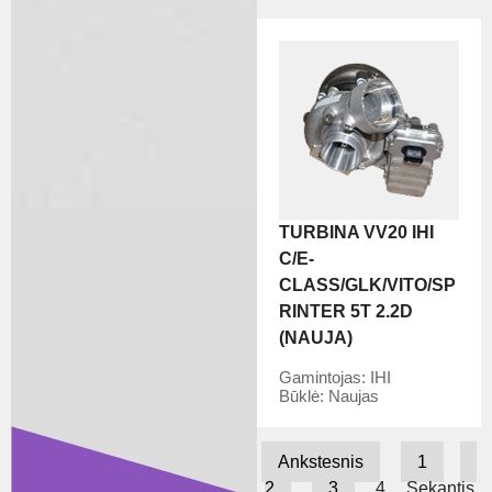
TURBINA VV20 IHI
C/E-
CLASS/GLK/VITO/SP
RINTER 5T 2.2D
(NAUJA)
Gamintojas:
IHI
Būklė:
Naujas
Ankstesnis
1
2
3
4
Sękantis