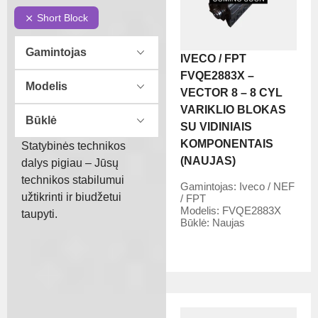
Short Block
Gamintojas
IVECO / FPT
FVQE2883X –
Modelis
VECTOR 8 – 8 CYL
VARIKLIO BLOKAS
Būklė
SU VIDINIAIS
KOMPONENTAIS
Statybinės technikos
(NAUJAS)
dalys pigiau – Jūsų
technikos stabilumui
Gamintojas:
Iveco / NEF
užtikrinti ir biudžetui
/ FPT
Modelis:
FVQE2883X
taupyti.
Būklė:
Naujas