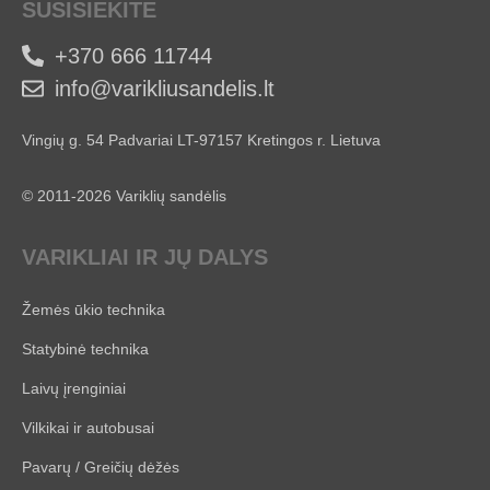
SUSISIEKITE
+370 666 11744
info@varikliusandelis.lt
Vingių g. 54 Padvariai LT-97157 Kretingos r. Lietuva
© 2011-2026 Variklių sandėlis
VARIKLIAI IR JŲ DALYS
Žemės ūkio technika
Statybinė technika
Laivų įrenginiai
Vilkikai ir autobusai
Pavarų / Greičių dėžės