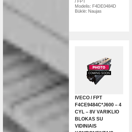
/ FPT
Modelis:
F4DE0484D
Būklė:
Naujas
IVECO / FPT
F4CE9484C*J600 – 4
CYL – 8V VARIKLIO
BLOKAS SU
VIDINIAIS