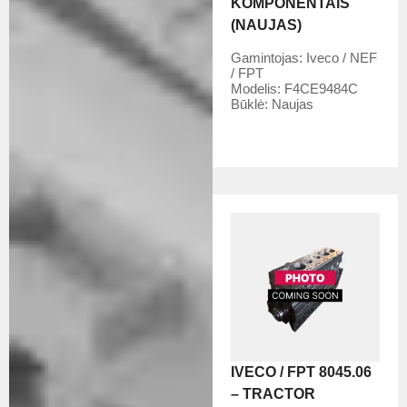
KOMPONENTAIS
(NAUJAS)
Gamintojas:
Iveco / NEF
/ FPT
Modelis:
F4CE9484C
Būklė:
Naujas
IVECO / FPT 8045.06
– TRACTOR