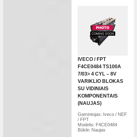
IVECO / FPT
F4CE0484 TS100A
7/03> 4 CYL – 8V
VARIKLIO BLOKAS
SU VIDINIAIS
KOMPONENTAIS
(NAUJAS)
Gamintojas:
Iveco / NEF
/ FPT
Modelis:
F4CE0484
Būklė:
Naujas