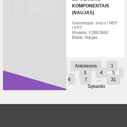
KOMPONENTAIS
(NAUJAS)
Gamintojas:
Iveco / NEF
/ FPT
Modelis:
F2BE3682
Būklė:
Naujas
Ankstesnis
1
…
3
4
5
6
7
…
31
Sękantis