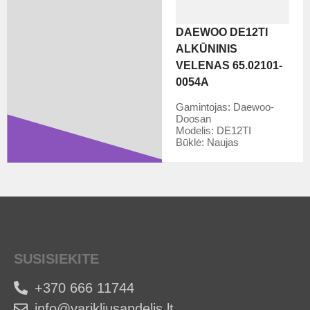
DAEWOO DE12TI
ALKŪNINIS
VELENAS 65.02101-
0054A
Gamintojas:
Daewoo-
Doosan
Modelis:
DE12TI
Būklė:
Naujas
SUSISIEKITE
+370 666 11744
info@varikliusandelis.lt