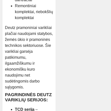
Remontiniai
komplektai, riebokšlių
komplektai
Deutz pramoniniai varikliai
plačiai naudojami statybos,
žemės ūkio ir pramoninės
technikos sektoriuose. Šie
varikliai garsėja
patikimumu,
ilgaamžiškumu ir
ekonomišku kuro
naudojimu net
sudėtingomis darbo
sąlygomis.
PAGRINDINĖS DEUTZ
VARIKLIŲ SERIJOS:
TCD serija
–