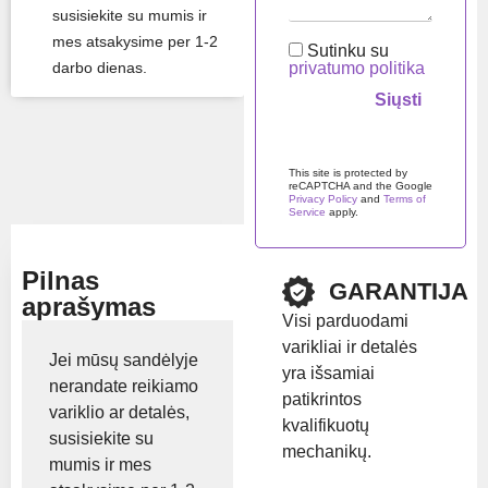
susisiekite su mumis ir
Likutis:
Turime
mes atsakysime per 1-2
sandėlyje
Sutinku su
darbo dienas.
privatumo politika
Prekės ženklas:
Deutz
Palikite šį lauką tuščią.
This site is protected by
Rodyti kainą
reCAPTCHA and the Google
Privacy Policy
and
Terms of
Service
apply.
Pilnas
GARANTIJA
aprašymas
Visi parduodami
varikliai ir detalės
Jei mūsų sandėlyje
yra išsamiai
nerandate reikiamo
patikrintos
variklio ar detalės,
kvalifikuotų
susisiekite su
mechanikų.
mumis ir mes