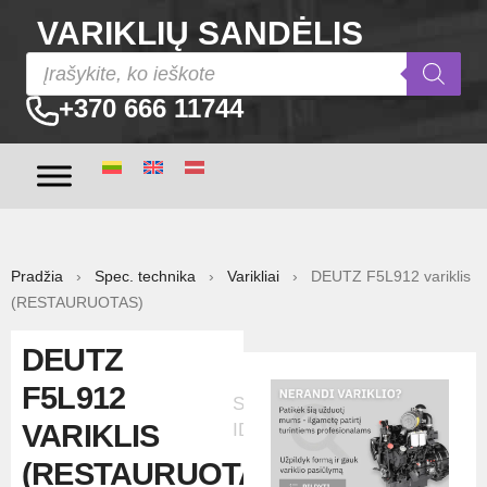
VARIKLIŲ SANDĖLIS
+370 666 11744
Pradžia
›
Spec. technika
›
Varikliai
› DEUTZ F5L912 variklis
(RESTAURUOTAS)
DEUTZ
F5L912
Skelbimo
VARIKLIS
ID:9828
(RESTAURUOTAS)