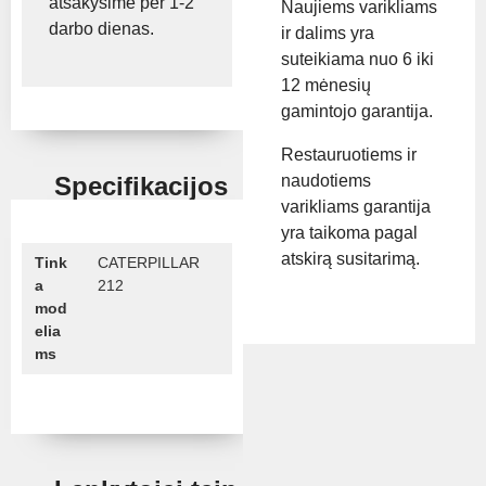
atsakysime per 1-2
Naujiems varikliams
darbo dienas.
ir dalims yra
suteikiama nuo 6 iki
12 mėnesių
gamintojo garantija.
Restauruotiems ir
naudotiems
Specifikacijos
varikliams garantija
yra taikoma pagal
atskirą susitarimą.
Tink
CATERPILLAR
a
212
mod
elia
ms