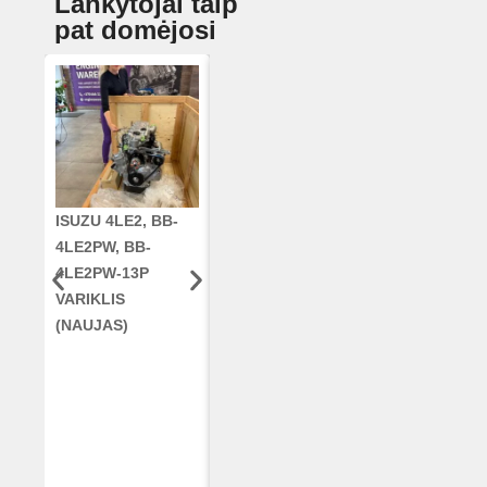
Lankytojai taip
pat domėjosi
ISUZU 4LE2, BB-
CUMMINS QSC8.3,
ALKŪNINIS
4LE2PW, BB-
6TAA-8304
VELENAS
4LE2PW-13P
VARIKLIS, CASE
RE42671, RE5
VARIKLIS
2388 KOMBAINUI
AR96189.02 
(NAUJAS)
(RESTAURUOTAS)
DEERE