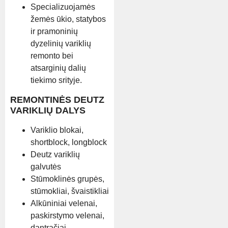
Specializuojamės
žemės ūkio, statybos
ir pramoninių
dyzelinių variklių
remonto bei
atsarginių dalių
tiekimo srityje.
REMONTINĖS DEUTZ
VARIKLIŲ DALYS
Variklio blokai,
shortblock, longblock
Deutz variklių
galvutės
Stūmoklinės grupės,
stūmokliai, švaistikliai
Alkūniniai velenai,
paskirstymo velenai,
dantračiai