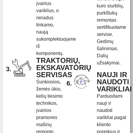
įvairius
kuro siurblių,
variklius, o
purkštukų
neradus
remontas
tinkamo,
sertifikuotame
naują
servise.
sukomplektuojame
Gedimų
iš
šalinimas.
komponentų.
Dalių
TRAKTORIŲ,
užsakymai.
EKSKAVATORIŲ
3.
SERVISAS
NAUJI IR
NAUDOTI
Sunkiosios,
6.
VARIKLIAI
žemės ūkio,
kelių tiesimo
Parduodami
technikos,
nauji ir
įvairios
naudoti
pramonės
varikliai pagal
mašinų
kliento
remonto
poreikius ir