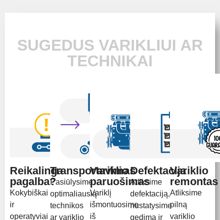
SUGEDUS VARIKLIUI AR
TECHNIKAI
Reikalinga
Transportavimas
Variklio
Defektacija
Variklio
pagalba?
paruošimas
remontas
Pasiūlysime
Atliksime
Kokybiškai
Variklį
Atliksime
optimaliausią
defektaciją,
ir
išmontuosime
pilną
technikos
nustatysime
operatyviai
iš
variklio
ar variklio
gedimą ir