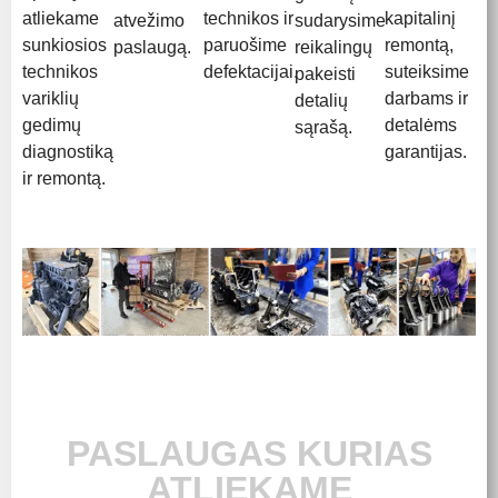
atliekame
technikos ir
kapitalinį
atvežimo
sudarysime
sunkiosios
paruošime
remontą,
paslaugą.
reikalingų
technikos
defektacijai.
suteiksime
pakeisti
variklių
darbams ir
detalių
gedimų
detalėms
sąrašą.
diagnostiką
garantijas.
ir remontą.
PASLAUGAS KURIAS
ATLIEKAME