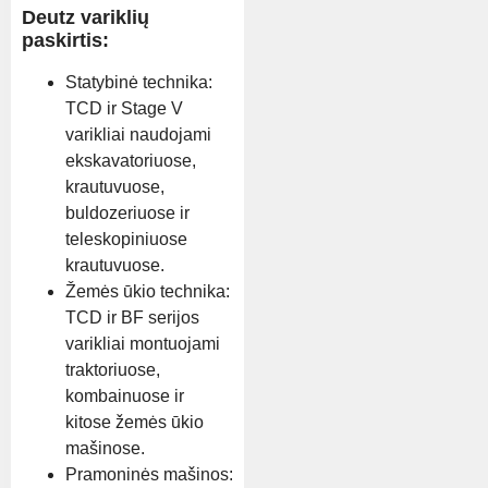
Deutz variklių
paskirtis:
Statybinė technika:
TCD ir Stage V
varikliai naudojami
ekskavatoriuose,
krautuvuose,
buldozeriuose ir
teleskopiniuose
krautuvuose.
Žemės ūkio technika:
TCD ir BF serijos
varikliai montuojami
traktoriuose,
kombainuose ir
kitose žemės ūkio
mašinose.
Pramoninės mašinos: