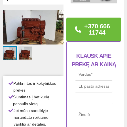
TECHNINĖ
INFORMACIJA
+370 666
Modelis: DEUTZ F5L912
11744
Būklė: RESTAURUOTAS
KLAUSK APIE
Būkl
Restauruotas
PREKĘ AR KAINĄ
ė
Gam
Deutz
intoj
Patikrintos ir kokybiškos
as
prekės
Siuntimas į bet kurią
Mod
F5L912
pasaulio vietą
elis
Jei mūsų sandėlyje
nerandate reikiamo
Visos gaminio savybės ›
variklio ar detalės,