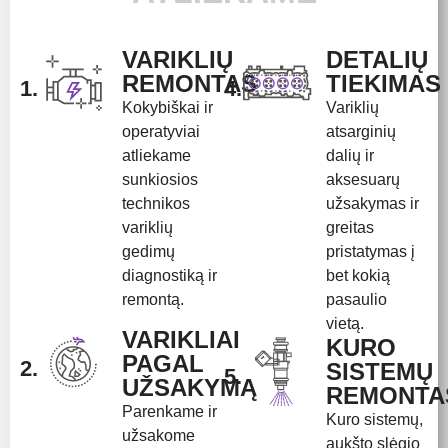
VARIKLIŲ
DETALIŲ
REMONTAS
TIEKIMAS
1.
4.
Kokybiškai ir
Variklių
operatyviai
atsarginių
atliekame
dalių ir
sunkiosios
aksesuarų
technikos
užsakymas ir
variklių
greitas
gedimų
pristatymas į
diagnostiką ir
bet kokią
remontą.
pasaulio
vietą.
VARIKLIAI
KURO
PAGAL
2.
SISTEMŲ
5.
UŽSAKYMĄ
REMONTA
Parenkame ir
Kuro sistemų,
užsakome
aukšto slėgio