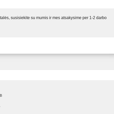
talės, susisiekite su mumis ir mes atsakysime per 1-2 darbo
 B
B