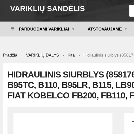
VARIKLIŲ SANDĖLIS
PARDUODAMI VARIKLIAI
ATSTOVAUJAME
Pradžia
›
VARIKLIŲ DALYS
›
Kita
› Hidraulinis siurblys (858
HIDRAULINIS SIURBLYS (8581
B95TC, B110, B95LR, B115, LB9
FIAT KOBELCO FB200, FB110, 