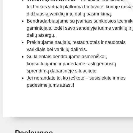
technikos virtuali platforma Lietuvoje, kurioje rasite
didžiausią variklių ir jų dalių pasirinkimą.
Bendradarbiaujame su įvairiais sunkiosios techni
gamintojais, todėl savo sandėlyje turime variklių ir 
dalių atsargų.
Prekiaujame naujais, restauruotais ir naudotais
varikliais bei variklių dalimis.
Su klientais bendraujame asmeniškai,
konsultuojame ir padedame rasti geriausią
sprendimą dabartinėje situacijoje.
Jei nerandate to, ko ieškote – susisiekite ir mes
padėsime jums atrasti!
Paslaugos