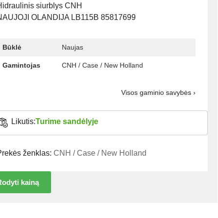
Hidraulinis siurblys CNH
NAUJOJI OLANDIJA LB115B 85817699
Būklė
Naujas
Gamintojas
CNH / Case / New Holland
Visos gaminio savybės ›
Likutis:
Turime sandėlyje
Prekės ženklas:
CNH / Case / New Holland
odyti kainą