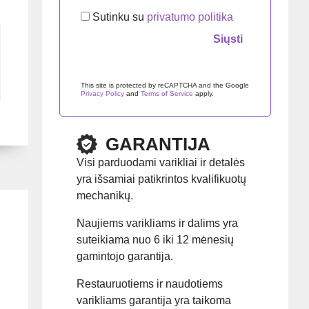
Sutinku su
privatumo politika
Palikite šį lauką tuščią.
This site is protected by reCAPTCHA and the Google
Privacy Policy
and
Terms of Service
apply.
GARANTIJA
Visi parduodami varikliai ir detalės
yra išsamiai patikrintos kvalifikuotų
mechanikų.
Naujiems varikliams ir dalims yra
suteikiama nuo 6 iki 12 mėnesių
gamintojo garantija.
Restauruotiems ir naudotiems
varikliams garantija yra taikoma