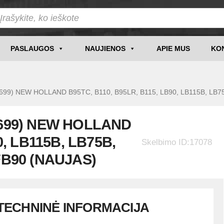
PASLAUGOS
NAUJIENOS
APIE MUS
KO
17699) NEW HOLLAND B95TC, B110, B95LR, B115, LB90, LB115B, LB7
7699) NEW HOLLAND
0, LB115B, LB75B,
Skelbimo ID:17078
FB90 (NAUJAS)
TECHNINĖ INFORMACIJA