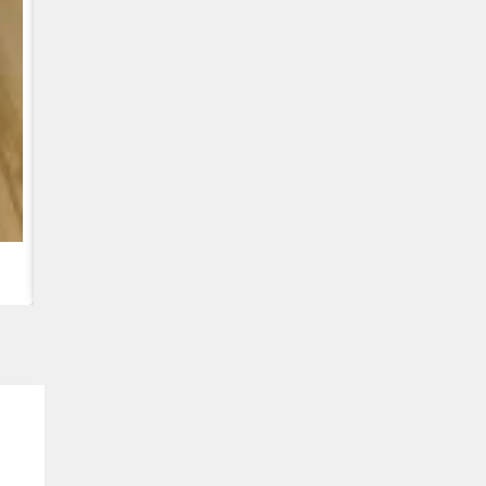
CUMMINS QSC8.3, 6TAA-8304 VARIKLIS, CASE 2388 KOMB