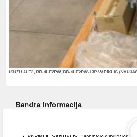
ISUZU 4LE2, BB-4LE2PW, BB-4LE2PW-13P VARIKLIS (NAUJA
Bendra informacija
VARIKLIŲ SANDĖLIS
– vienintelė sunkiosios