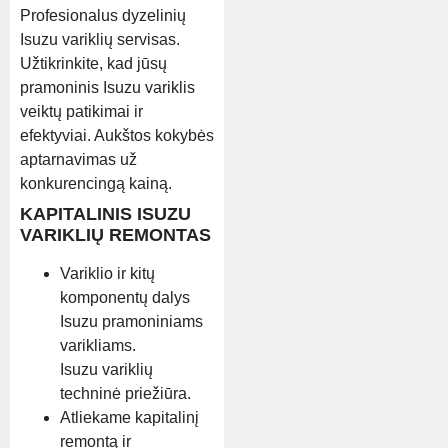
Profesionalus dyzelinių
Isuzu variklių servisas.
Užtikrinkite, kad jūsų
pramoninis Isuzu variklis
veiktų patikimai ir
efektyviai. Aukštos kokybės
aptarnavimas už
konkurencingą kainą.
KAPITALINIS ISUZU
VARIKLIŲ REMONTAS
Variklio ir kitų
komponentų dalys
Isuzu pramoniniams
varikliams.
Isuzu variklių
techninė priežiūra.
Atliekame kapitalinį
remontą ir