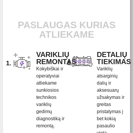
PASLAUGAS KURIAS
ATLIEKAME
VARIKLIŲ
DETALIŲ
REMONTAS
TIEKIMAS
1.
4.
Kokybiškai ir
Variklių
operatyviai
atsarginių
atliekame
dalių ir
sunkiosios
aksesuarų
technikos
užsakymas ir
variklių
greitas
gedimų
pristatymas į
diagnostiką ir
bet kokią
remontą.
pasaulio
vietą.