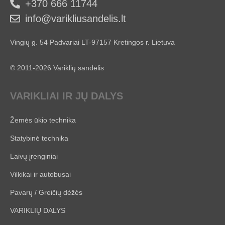
+370 666 11744
info@varikliusandelis.lt
Vingių g. 54 Padvariai LT-97157 Kretingos r. Lietuva
© 2011-2026 Variklių sandėlis
VARIKLIAI IR JŲ DALYS
Žemės ūkio technika
Statybinė technika
Laivų įrenginiai
Vilkikai ir autobusai
Pavarų / Greičių dėžės
VARIKLIŲ DALYS