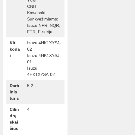
TCM
CNH
Kawasaki
Sunkvežimiams:
Isuzu NPR, NQR,
FTR, F-serija
Kiti
Isuzu 4HK1XYSJ-
koda
02
i
Isuzu 4HK1XYSJ-
01
Isuzu
4HK1XYSA-02
Darb
5.2 L
inis
tūris
Cilin
4
drų
skai
čius