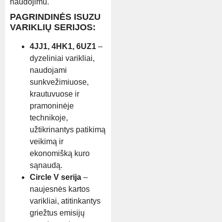
naudojimu.
PAGRINDINĖS ISUZU
VARIKLIŲ SERIJOS:
4JJ1, 4HK1, 6UZ1
–
dyzeliniai varikliai,
naudojami
sunkvežimiuose,
krautuvuose ir
pramoninėje
technikoje,
užtikrinantys patikimą
veikimą ir
ekonomišką kuro
sąnaudą.
Circle V serija
–
naujesnės kartos
varikliai, atitinkantys
griežtus emisijų