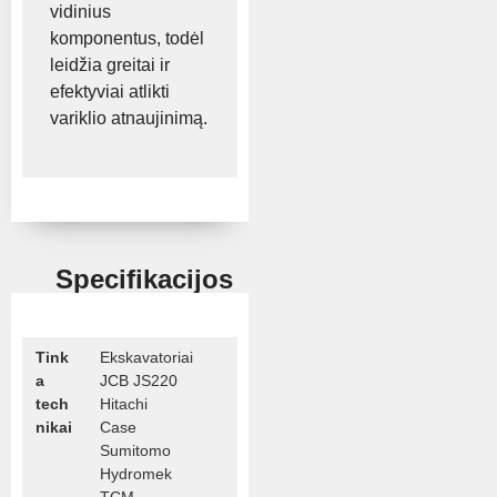
vidinius
komponentus, todėl
leidžia greitai ir
efektyviai atlikti
variklio atnaujinimą.
Specifikacijos
Tink
Ekskavatoriai
a
JCB JS220
tech
Hitachi
nikai
Case
Sumitomo
Hydromek