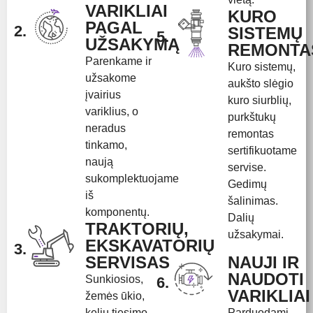
VARIKLIAI
KURO
PAGAL
2.
SISTEMŲ
5.
UŽSAKYMĄ
REMONTA
Parenkame ir
Kuro sistemų,
užsakome
aukšto slėgio
įvairius
kuro siurblių,
variklius, o
purkštukų
neradus
remontas
tinkamo,
sertifikuotame
naują
servise.
sukomplektuojame
Gedimų
iš
šalinimas.
komponentų.
Dalių
TRAKTORIŲ,
užsakymai.
EKSKAVATORIŲ
3.
SERVISAS
NAUJI IR
NAUDOTI
Sunkiosios,
6.
VARIKLIAI
žemės ūkio,
kelių tiesimo
Parduodami