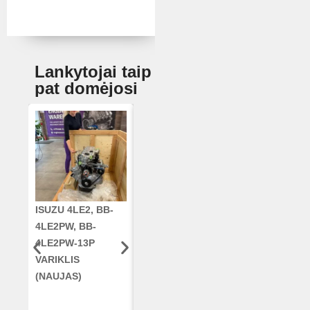
Lankytojai taip
pat domėjosi
ISUZU 4LE2, BB-
CUMMINS QSC8.3,
ALKŪNINIS
4LE2PW, BB-
6TAA-8304
VELENAS
4LE2PW-13P
VARIKLIS, CASE
RE42671, RE5
VARIKLIS
2388 KOMBAINUI
AR96189.02 
(NAUJAS)
(RESTAURUOTAS)
DEERE