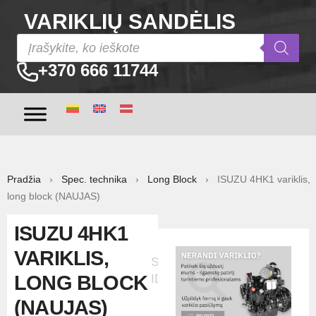
VARIKLIŲ SANDĖLIS
+370 666 11744
Pradžia
›
Spec. technika
›
Long Block
› ISUZU 4HK1 variklis,
long block (NAUJAS)
ISUZU 4HK1
VARIKLIS,
Skelbimo
LONG BLOCK
ID:60019
(NAUJAS)