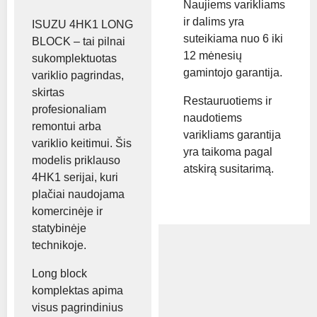
Naujiems varikliams
ir dalims yra
ISUZU 4HK1 LONG
suteikiama nuo 6 iki
BLOCK – tai pilnai
12 mėnesių
sukomplektuotas
gamintojo garantija.
variklio pagrindas,
skirtas
Restauruotiems ir
profesionaliam
naudotiems
remontui arba
varikliams garantija
variklio keitimui. Šis
yra taikoma pagal
modelis priklauso
atskirą susitarimą.
4HK1 serijai, kuri
plačiai naudojama
komercinėje ir
statybinėje
technikoje.
Long block
komplektas apima
visus pagrindinius