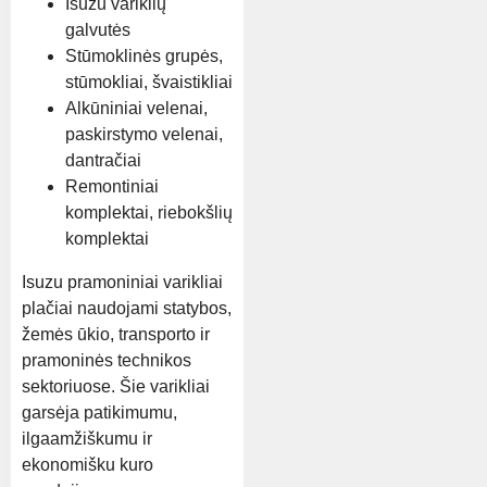
Isuzu variklių
galvutės
Stūmoklinės grupės,
stūmokliai, švaistikliai
Alkūniniai velenai,
paskirstymo velenai,
dantračiai
Remontiniai
komplektai, riebokšlių
komplektai
Isuzu pramoniniai varikliai
plačiai naudojami statybos,
žemės ūkio, transporto ir
pramoninės technikos
sektoriuose. Šie varikliai
garsėja patikimumu,
ilgaamžiškumu ir
ekonomišku kuro