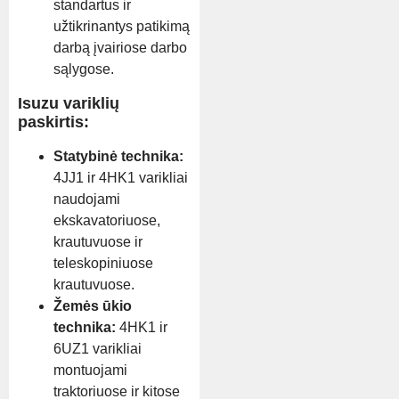
standartus ir
užtikrinantys patikimą
darbą įvairiose darbo
sąlygose.
Isuzu variklių
paskirtis:
Statybinė technika:
4JJ1 ir 4HK1 varikliai
naudojami
ekskavatoriuose,
krautuvuose ir
teleskopiniuose
krautuvuose.
Žemės ūkio
technika:
4HK1 ir
6UZ1 varikliai
montuojami
traktoriuose ir kitose