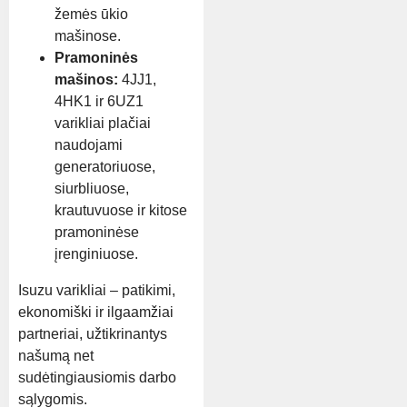
žemės ūkio
mašinose.
Pramoninės
mašinos:
4JJ1,
4HK1 ir 6UZ1
varikliai plačiai
naudojami
generatoriuose,
siurbliuose,
krautuvuose ir kitose
pramoninėse
įrenginiuose.
Isuzu varikliai – patikimi,
ekonomiški ir ilgaamžiai
partneriai, užtikrinantys
našumą net
sudėtingiausiomis darbo
sąlygomis.