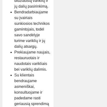
didžiausią variklių ir
jų dalių pasirinkimą.
Bendradarbiaujame
su įvairiais
sunkiosios technikos
gamintojais, todėl
savo sandėlyje
turime variklių ir jų
dalių atsargų.
Prekiaujame naujais,
restauruotais ir
naudotais varikliais
bei variklių dalimis.
Su klientais
bendraujame
asmeniškai,
konsultuojame ir
padedame rasti
geriausią sprendimą