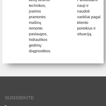
technikos,
nauji ir
įvairios
naudoti
pramonės
varikliai pagal
mašinų
kliento
remonto
poreikius ir
paslaugos,
situaciją.
hidraulikos
gedimų
diagnostikos.
SUSISIEKITE