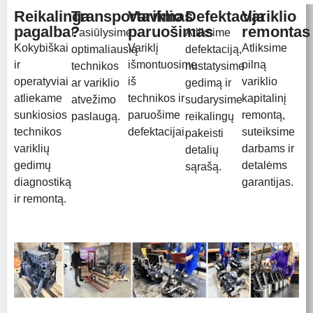
Reikalinga
Transportavimas
Variklio
Defektacija
Variklio
pagalba?
paruošimas
remontas
Pasiūlysime
Atliksime
Kokybiškai
Variklį
Atliksime
optimaliausią
defektaciją,
ir
išmontuosime
pilną
technikos
nustatysime
operatyviai
iš
variklio
ar variklio
gedimą ir
atliekame
technikos ir
kapitalinį
atvežimo
sudarysime
sunkiosios
paruošime
remontą,
paslaugą.
reikalingų
technikos
defektacijai.
suteiksime
pakeisti
variklių
darbams ir
detalių
gedimų
detalėms
sąrašą.
diagnostiką
garantijas.
ir remontą.