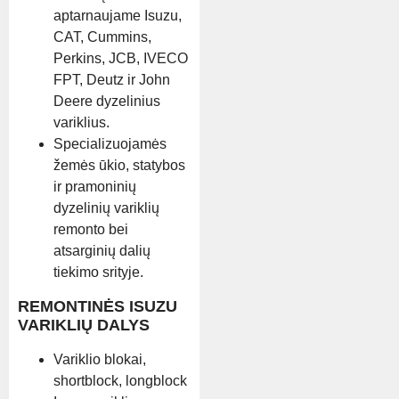
aptarnaujame Isuzu,
CAT, Cummins,
Perkins, JCB, IVECO
FPT, Deutz ir John
Deere dyzelinius
variklius.
Specializuojamės
žemės ūkio, statybos
ir pramoninių
dyzelinių variklių
remonto bei
atsarginių dalių
tiekimo srityje.
REMONTINĖS ISUZU
VARIKLIŲ DALYS
Variklio blokai,
shortblock, longblock