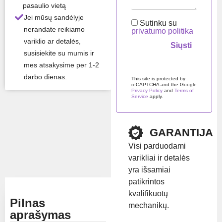
pasaulio vietą
as
Jei mūsų sandėlyje
Sutinku su
Mod
4HK1
nerandate reikiamo
privatumo politika
elis
variklio ar detalės,
susisiekite su mumis ir
Visos gaminio savybės ›
mes atsakysime per 1-2
Palikite šį lauką tuščią.
darbo dienas.
This site is protected by
reCAPTCHA and the Google
Likutis:
Turime
Privacy Policy
and
Terms of
Service
apply.
sandėlyje
Prekės ženklas:
Isuzu
GARANTIJA
Visi parduodami
Rodyti kainą
varikliai ir detalės
yra išsamiai
patikrintos
kvalifikuotų
Pilnas
mechanikų.
aprašymas