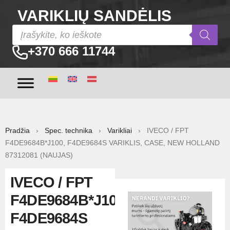
VARIKLIŲ SANDĖLIS
+370 666 11744
Pradžia
›
Spec. technika
›
Varikliai
› IVECO / FPT
F4DE9684B*J100, F4DE9684S VARIKLIS, CASE, NEW HOLLAND
87312081 (NAUJAS)
IVECO / FPT
F4DE9684B*J100,
F4DE9684S