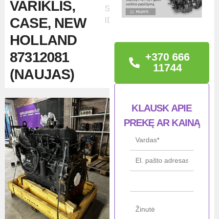
VARIKLIS,
Skelbimo
CASE, NEW
ID:26481
HOLLAND
87312081
+370 666
11744
(NAUJAS)
TECHNINĖ
KLAUSK APIE
INFORMACIJA
PREKĘ AR KAINĄ
Iveco F4DE9684B*J100
Būklė: Nauja
Būkl
Naujas
ė
Gam
Iveco / NEF /