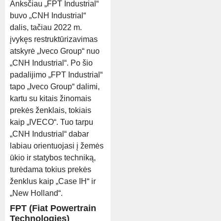
Anksčiau „FPT Industrial“
buvo „CNH Industrial“
dalis, tačiau 2022 m.
įvykęs restruktūrizavimas
atskyrė „Iveco Group“ nuo
„CNH Industrial“. Po šio
padalijimo „FPT Industrial“
tapo „Iveco Group“ dalimi,
kartu su kitais žinomais
prekės ženklais, tokiais
kaip „IVECO“. Tuo tarpu
„CNH Industrial“ dabar
labiau orientuojasi į žemės
ūkio ir statybos techniką,
turėdama tokius prekės
ženklus kaip „Case IH“ ir
„New Holland“.
FPT (Fiat Powertrain
Technologies)