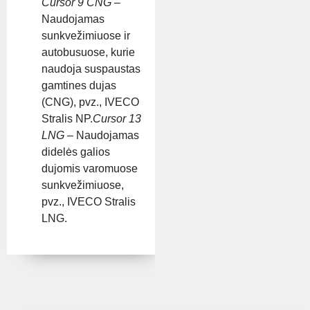
Cursor 9 CNG
–
Naudojamas
sunkvežimiuose ir
autobusuose, kurie
naudoja suspaustas
gamtines dujas
(CNG), pvz., IVECO
Stralis NP.
Cursor 13
LNG
– Naudojamas
didelės galios
dujomis varomuose
sunkvežimiuose,
pvz., IVECO Stralis
LNG.