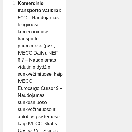
Komercinio
transporto varikliai:
F1C
– Naudojamas
lengvuose
komerciniuose
transporto
priemonėse (pvz.,
IVECO Daily). NEF
6.7 – Naudojamas
vidutinio dydžio
sunkvežimiuose, kaip
IVECO
Eurocargo.Cursor 9 –
Naudojamas
sunkesniuose
sunkvežimiuose ir
autobusų sistemose,
kaip IVECO Stralis.
Cursor 13
– Skirtas