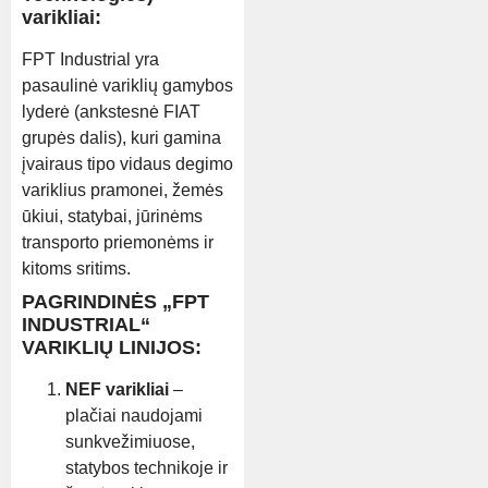
varikliai:
FPT Industrial yra
pasaulinė variklių gamybos
lyderė (ankstesnė FIAT
grupės dalis), kuri gamina
įvairaus tipo vidaus degimo
variklius pramonei, žemės
ūkiui, statybai, jūrinėms
transporto priemonėms ir
kitoms sritims.
PAGRINDINĖS „FPT
INDUSTRIAL“
VARIKLIŲ LINIJOS:
NEF varikliai
–
plačiai naudojami
sunkvežimiuose,
statybos technikoje ir