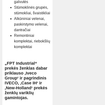
galvutės
Stūmoklinės grupės,
stūmokliai, švaistikliai
Alkūniniai velenai,
paskirstymo velenai,
dantračiai
Remontiniai
komplektai, riebokšlių
komplektai
„FPT Industrial“
prekės ženklas dabar
priklauso ‚Iveco
Group‘ ir pagrindinis
IVECO, ‚Case IH‘ ir
‚New-Holland‘ prekės
ženklų variklių
gamintojas.