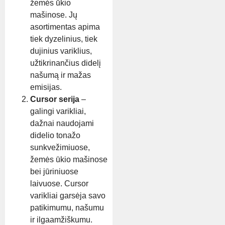
žemės ūkio
mašinose. Jų
asortimentas apima
tiek dyzelinius, tiek
dujinius variklius,
užtikrinančius didelį
našumą ir mažas
emisijas.
Cursor serija
–
galingi varikliai,
dažnai naudojami
didelio tonažo
sunkvežimiuose,
žemės ūkio mašinose
bei jūriniuose
laivuose. Cursor
varikliai garsėja savo
patikimumu, našumu
ir ilgaamžiškumu.