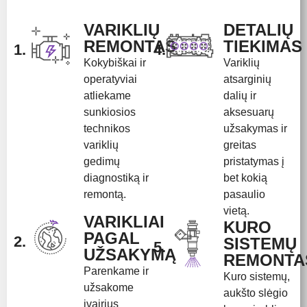
VARIKLIŲ
DETALIŲ
REMONTAS
TIEKIMAS
1.
4.
Kokybiškai ir
Variklių
operatyviai
atsarginių
atliekame
dalių ir
sunkiosios
aksesuarų
technikos
užsakymas ir
variklių
greitas
gedimų
pristatymas į
diagnostiką ir
bet kokią
remontą.
pasaulio
vietą.
VARIKLIAI
KURO
PAGAL
2.
SISTEMŲ
5.
UŽSAKYMĄ
REMONTA
Parenkame ir
Kuro sistemų,
užsakome
aukšto slėgio
įvairius