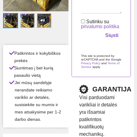
intoj
FPT
as
Mod
F4DE9684B
Sutinku su
elis
privatumo politika
Visos gaminio savybės ›
Palikite šį lauką tuščią.
Patikrintos ir kokybiškos
This site is protected by
Likutis:
Turime
reCAPTCHA and the Google
prekės
Privacy Policy
and
Terms of
sandėlyje
Service
apply.
Siuntimas į bet kurią
pasaulio vietą
Prekės ženklas:
CNH /
Jei mūsų sandėlyje
GARANTIJA
Case / New Holland
,
nerandate reikiamo
Iveco / FPT
Visi parduodami
variklio ar detalės,
varikliai ir detalės
susisiekite su mumis ir
yra išsamiai
mes atsakysime per 1-2
Rodyti kainą
patikrintos
darbo dienas.
kvalifikuotų
mechanikų.