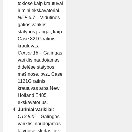
tokiose kaip krautuvai
ir mini ekskavatoriai.
NEF 6.7
– Vidutinės
galios variklis
statybos įrangai, kaip
Case 821G ratinis
krautuvas.
Cursor 16
– Galingas
variklis naudojamas
didelėse statybos
mašinose, pvz., Case
1121G ratinis
krautuvas arba New
Holland E485
ekskavatorius.
Jūriniai varikliai:
C13 825
– Galingas
variklis, naudojamas
laivuose, skirtas tiek