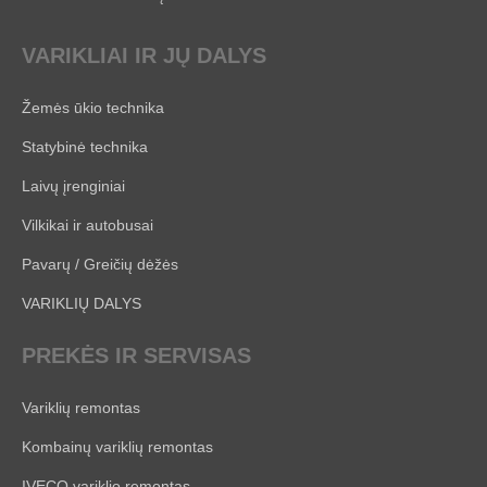
VARIKLIAI IR JŲ DALYS
Žemės ūkio technika
Statybinė technika
Laivų įrenginiai
Vilkikai ir autobusai
Pavarų / Greičių dėžės
VARIKLIŲ DALYS
PREKĖS IR SERVISAS
Variklių remontas
Kombainų variklių remontas
IVECO variklio remontas