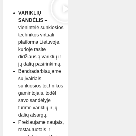
VARIKLIŲ
SANDĖLIS
–
vienintelė sunkiosios
technikos virtuali
platforma Lietuvoje,
kurioje rasite
didžiausią variklių ir
jų dalių pasirinkimą.
Bendradarbiaujame
su įvairiais
sunkiosios technikos
gamintojais, todėl
savo sandėlyje
turime variklių ir jų
dalių atsargų.
Prekiaujame naujais,
restauruotais ir