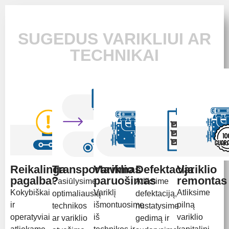
SUGEDUS VARIKLIUI AR
TECHNIKAI
Reikalinga
Transportavimas
Variklio
Defektacija
Variklio
pagalba?
paruošimas
remontas
Pasiūlysime
Atliksime
Kokybiškai
Variklį
Atliksime
optimaliausią
defektaciją,
ir
išmontuosime
pilną
technikos
nustatysime
operatyviai
iš
variklio
ar variklio
gedimą ir