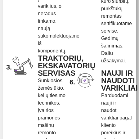
kuro siurblių,
variklius, o
purkštukų
neradus
remontas
tinkamo,
sertifikuotame
naują
servise.
sukomplektuojame
Gedimų
iš
šalinimas.
komponentų.
Dalių
TRAKTORIŲ,
užsakymai.
EKSKAVATORIŲ
3.
SERVISAS
NAUJI IR
NAUDOTI
Sunkiosios,
6.
VARIKLIAI
žemės ūkio,
kelių tiesimo
Parduodami
technikos,
nauji ir
įvairios
naudoti
pramonės
varikliai pagal
mašinų
kliento
remonto
poreikius ir