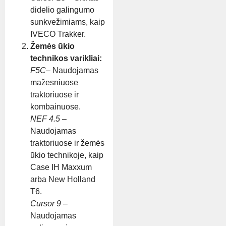
didelio galingumo
sunkvežimiams, kaip
IVECO Trakker.
Žemės ūkio
technikos varikliai:
F5C
– Naudojamas
mažesniuose
traktoriuose ir
kombainuose.
NEF 4.5
–
Naudojamas
traktoriuose ir žemės
ūkio technikoje, kaip
Case IH Maxxum
arba New Holland
T6.
Cursor 9
–
Naudojamas