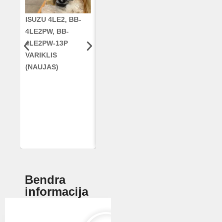
ISUZU 4LE2, BB-
CUMMINS QSC8.3,
ALKŪNINIS
4LE2PW, BB-
6TAA-8304
VELENAS
4LE2PW-13P
VARIKLIS, CASE
RE42671, RE5
VARIKLIS
2388 KOMBAINUI
AR96189.02 
(NAUJAS)
(RESTAURUOTAS)
DEERE
Bendra
informacija