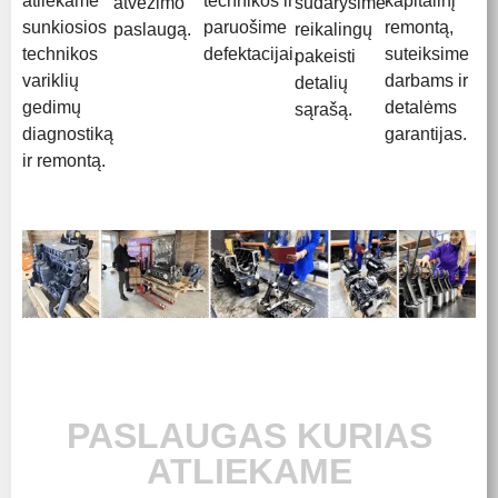
atliekame
technikos ir
kapitalinį
atvežimo
sudarysime
sunkiosios
paruošime
remontą,
paslaugą.
reikalingų
technikos
defektacijai.
suteiksime
pakeisti
variklių
darbams ir
detalių
gedimų
detalėms
sąrašą.
diagnostiką
garantijas.
ir remontą.
PASLAUGAS KURIAS
ATLIEKAME