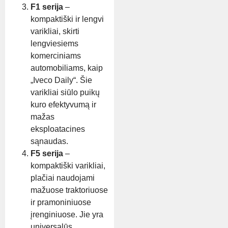
F1 serija
–
kompaktiški ir lengvi
varikliai, skirti
lengviesiems
komerciniams
automobiliams, kaip
„Iveco Daily“. Šie
varikliai siūlo puikų
kuro efektyvumą ir
mažas
eksploatacines
sąnaudas.
F5 serija
–
kompaktiški varikliai,
plačiai naudojami
mažuose traktoriuose
ir pramoniniuose
įrenginiuose. Jie yra
universalūs,