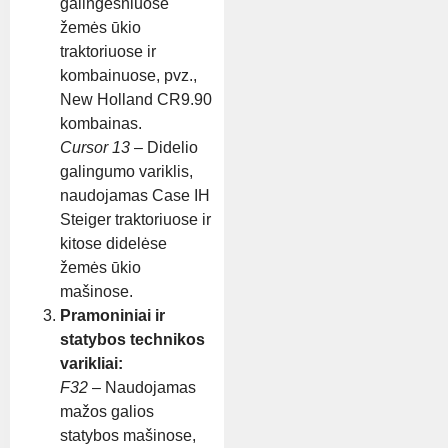
galingesniuose
žemės ūkio
traktoriuose ir
kombainuose, pvz.,
New Holland CR9.90
kombainas.
Cursor 13
– Didelio
galingumo variklis,
naudojamas Case IH
Steiger traktoriuose ir
kitose didelėse
žemės ūkio
mašinose.
Pramoniniai ir
statybos technikos
varikliai:
F32
– Naudojamas
mažos galios
statybos mašinose,