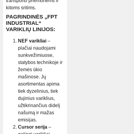
transporto priemonėms ir
kitoms sritims.
PAGRINDINĖS „FPT
INDUSTRIAL“
VARIKLIŲ LINIJOS:
NEF varikliai
–
plačiai naudojami
sunkvežimiuose,
statybos technikoje ir
žemės ūkio
mašinose. Jų
asortimentas apima
tiek dyzelinius, tiek
dujinius variklius,
užtikrinančius didelį
našumą ir mažas
emisijas.
Cursor serija
–