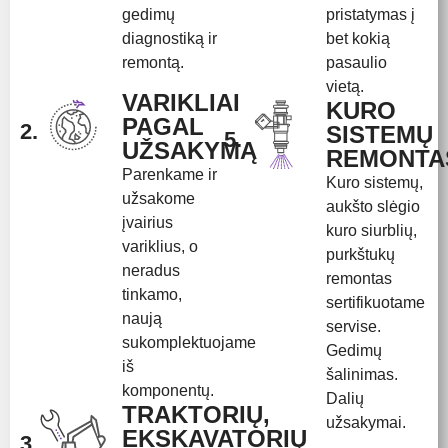
gedimų
pristatymas į
diagnostiką ir
bet kokią
remontą.
pasaulio
vietą.
VARIKLIAI
KURO
PAGAL
2.
SISTEMŲ
5.
UŽSAKYMĄ
REMONTA
Parenkame ir
Kuro sistemų,
užsakome
aukšto slėgio
įvairius
kuro siurblių,
variklius, o
purkštukų
neradus
remontas
tinkamo,
sertifikuotame
naują
servise.
sukomplektuojame
Gedimų
iš
šalinimas.
komponentų.
Dalių
TRAKTORIŲ,
užsakymai.
EKSKAVATORIŲ
3.