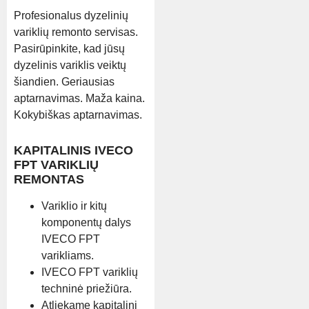
Profesionalus dyzelinių
variklių remonto servisas.
Pasirūpinkite, kad jūsų
dyzelinis variklis veiktų
šiandien. Geriausias
aptarnavimas. Maža kaina.
Kokybiškas aptarnavimas.
KAPITALINIS IVECO
FPT VARIKLIŲ
REMONTAS
Variklio ir kitų
komponentų dalys
IVECO FPT
varikliams.
IVECO FPT variklių
techninė priežiūra.
Atliekame kapitalinį