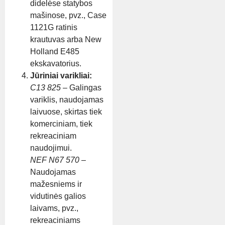
didelėse statybos
mašinose, pvz., Case
1121G ratinis
krautuvas arba New
Holland E485
ekskavatorius.
Jūriniai varikliai:
C13 825
– Galingas
variklis, naudojamas
laivuose, skirtas tiek
komerciniam, tiek
rekreaciniam
naudojimui.
NEF N67 570
–
Naudojamas
mažesniems ir
vidutinės galios
laivams, pvz.,
rekreaciniams