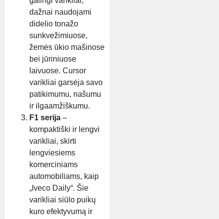
galingi varikliai,
dažnai naudojami
didelio tonažo
sunkvežimiuose,
žemės ūkio mašinose
bei jūriniuose
laivuose. Cursor
varikliai garsėja savo
patikimumu, našumu
ir ilgaamžiškumu.
F1 serija
–
kompaktiški ir lengvi
varikliai, skirti
lengviesiems
komerciniams
automobiliams, kaip
„Iveco Daily“. Šie
varikliai siūlo puikų
kuro efektyvumą ir