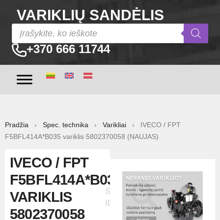
VARIKLIŲ SANDĖLIS
+370 666 11744
Pradžia
›
Spec. technika
›
Varikliai
› IVECO / FPT
F5BFL414A*B035 variklis 5802370058 (NAUJAS)
IVECO / FPT
F5BFL414A*B035
Skelbimo
VARIKLIS
ID:8195
5802370058