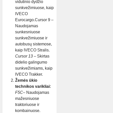
vidutinio dydžio
sunkvežimiuose, kaip
IVECO
Eurocargo.Cursor 9 –
Naudojamas
sunkesniuose
sunkvežimiuose ir
autobusų sistemose,
kaip IVECO Stralis.
Cursor 13
– Skirtas
didelio galingumo
sunkvežimiams, kaip
IVECO Trakker.
Žemės ūkio
technikos varikliai:
F5C
– Naudojamas
mažesniuose
traktoriuose ir
kombainuose.