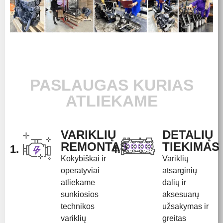
PASLAUGAS KURIAS
ATLIEKAME
VARIKLIŲ
DETALIŲ
REMONTAS
TIEKIMAS
1.
4.
Kokybiškai ir
Variklių
operatyviai
atsarginių
atliekame
dalių ir
sunkiosios
aksesuarų
technikos
užsakymas ir
variklių
greitas