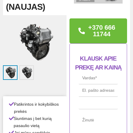
(NAUJAS)
TECHNINĖ
+370 666
INFORMACIJA
11744
Variklio numeris:
F5BFL414A*B035
Būklė: Naujas
KLAUSK APIE
PREKĘ AR KAINĄ
Kodas: 5802370058
Būkl
Naujas
ė
Patikrintos ir kokybiškos
Mod
F5BFL414A
elis
prekės
Siuntimas į bet kurią
Gam
Iveco / NEF /
pasaulio vietą
intoj
FPT
Jei mūsų sandėlyje