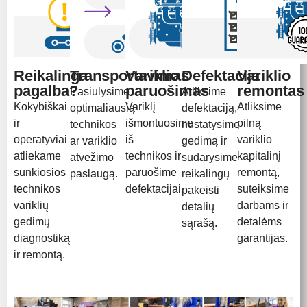
Reikalinga
Transportavimas
Variklio
Defektacija
Variklio
pagalba?
paruošimas
remontas
Pasiūlysime
Atliksime
Kokybiškai
Variklį
Atliksime
optimaliausią
defektaciją,
ir
išmontuosime
pilną
technikos
nustatysime
operatyviai
iš
variklio
ar variklio
gedimą ir
atliekame
technikos ir
kapitalinį
atvežimo
sudarysime
sunkiosios
paruošime
remontą,
paslaugą.
reikalingų
technikos
defektacijai.
suteiksime
pakeisti
variklių
darbams ir
detalių
gedimų
detalėms
sąrašą.
diagnostiką
garantijas.
ir remontą.