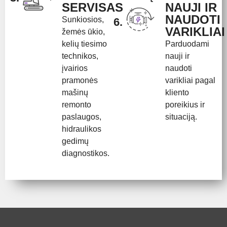
SERVISAS
NAUJI IR
NAUDOTI
Sunkiosios,
6.
VARIKLIAI
žemės ūkio,
kelių tiesimo
Parduodami
technikos,
nauji ir
įvairios
naudoti
pramonės
varikliai pagal
mašinų
kliento
remonto
poreikius ir
paslaugos,
situaciją.
hidraulikos
gedimų
diagnostikos.