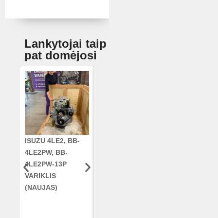
Lankytojai taip
pat domėjosi
ISUZU 4LE2, BB-
CUMMINS QSC8.3,
ALKŪNINIS
4LE2PW, BB-
6TAA-8304
VELENAS
4LE2PW-13P
VARIKLIS, CASE
RE42671, RE5
VARIKLIS
2388 KOMBAINUI
AR96189.02 
(NAUJAS)
(RESTAURUOTAS)
DEERE