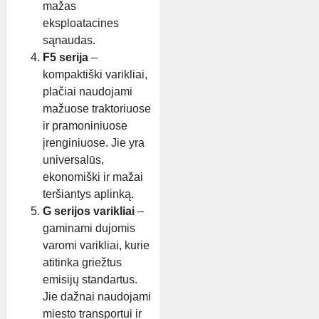
mažas
eksploatacines
sąnaudas.
F5 serija
–
kompaktiški varikliai,
plačiai naudojami
mažuose traktoriuose
ir pramoniniuose
įrenginiuose. Jie yra
universalūs,
ekonomiški ir mažai
teršiantys aplinką.
G serijos varikliai
–
gaminami dujomis
varomi varikliai, kurie
atitinka griežtus
emisijų standartus.
Jie dažnai naudojami
miesto transportui ir