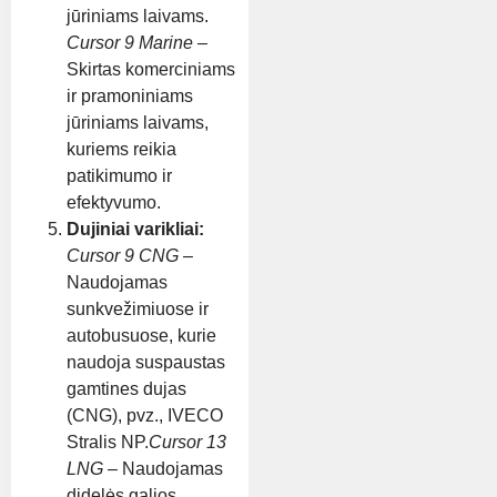
jūriniams laivams.
Cursor 9 Marine
–
Skirtas komerciniams
ir pramoniniams
jūriniams laivams,
kuriems reikia
patikimumo ir
efektyvumo.
Dujiniai varikliai:
Cursor 9 CNG
–
Naudojamas
sunkvežimiuose ir
autobusuose, kurie
naudoja suspaustas
gamtines dujas
(CNG), pvz., IVECO
Stralis NP.
Cursor 13
LNG
– Naudojamas
didelės galios