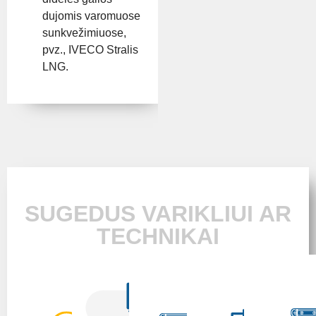
dujomis varomuose
sunkvežimiuose,
pvz., IVECO Stralis
LNG.
SUGEDUS VARIKLIUI AR
TECHNIKAI