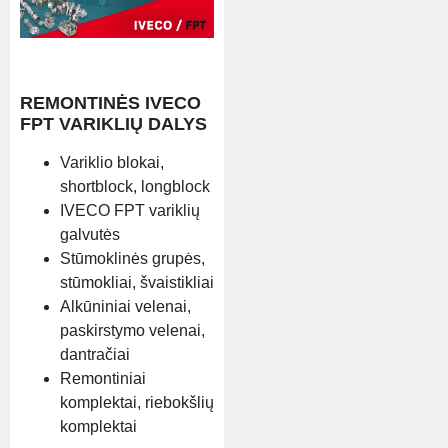
REMONTINĖS IVECO
FPT VARIKLIŲ DALYS
Variklio blokai,
shortblock, longblock
IVECO FPT variklių
galvutės
Stūmoklinės grupės,
stūmokliai, švaistikliai
Alkūniniai velenai,
paskirstymo velenai,
dantračiai
Remontiniai
komplektai, riebokšlių
komplektai