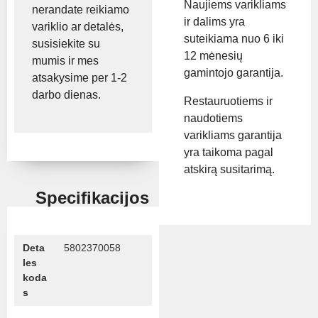
Naujiems varikliams
nerandate reikiamo
ir dalims yra
variklio ar detalės,
suteikiama nuo 6 iki
susisiekite su
12 mėnesių
mumis ir mes
gamintojo garantija.
atsakysime per 1-2
darbo dienas.
Restauruotiems ir
naudotiems
varikliams garantija
yra taikoma pagal
atskirą susitarimą.
Specifikacijos
Deta
5802370058
les
koda
s