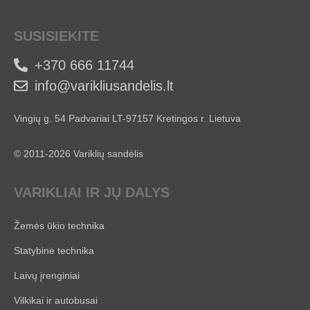
SUSISIEKITE
+370 666 11744
info@varikliusandelis.lt
Vingių g. 54 Padvariai LT-97157 Kretingos r. Lietuva
© 2011-2026 Variklių sandėlis
VARIKLIAI IR JŲ DALYS
Žemės ūkio technika
Statybinė technika
Laivų įrenginiai
Vilkikai ir autobusai