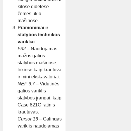
kitose didelėse
žemės ūkio
mašinose.
Pramoniniai ir
statybos technikos
varikliai:
F32
– Naudojamas
mažos galios
statybos mašinose,
tokiose kaip krautuvai
ir mini ekskavatoriai.
NEF 6.7
– Vidutinės
galios variklis
statybos įrangai, kaip
Case 821G ratinis
krautuvas.
Cursor 16
– Galingas
variklis naudojamas