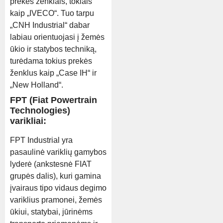
prekės ženklais, tokiais
kaip „IVECO“. Tuo tarpu
„CNH Industrial“ dabar
labiau orientuojasi į žemės
ūkio ir statybos techniką,
turėdama tokius prekės
ženklus kaip „Case IH“ ir
„New Holland“.
FPT (Fiat Powertrain
Technologies)
varikliai:
FPT Industrial yra
pasaulinė variklių gamybos
lyderė (ankstesnė FIAT
grupės dalis), kuri gamina
įvairaus tipo vidaus degimo
variklius pramonei, žemės
ūkiui, statybai, jūrinėms