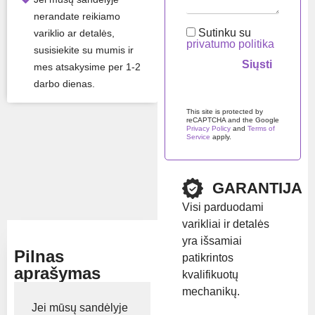
as
nerandate reikiamo
Sutinku su
variklio ar detalės,
Visos gaminio savybės ›
privatumo politika
susisiekite su mumis ir
mes atsakysime per 1-2
Likutis:
Turime
darbo dienas.
sandėlyje
Palikite šį lauką tuščią.
This site is protected by
reCAPTCHA and the Google
Privacy Policy
and
Terms of
Prekės ženklas:
Iveco /
Service
apply.
FPT
GARANTIJA
Rodyti kainą
Visi parduodami
varikliai ir detalės
yra išsamiai
Pilnas
patikrintos
aprašymas
kvalifikuotų
mechanikų.
Jei mūsų sandėlyje