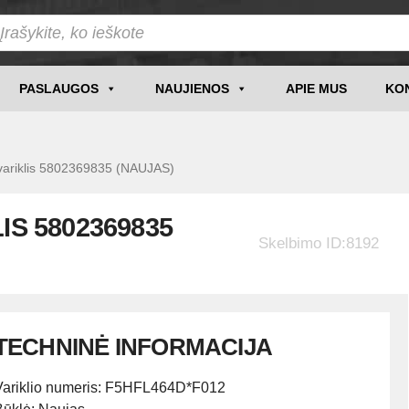
PASLAUGOS
NAUJIENOS
APIE MUS
KO
riklis 5802369835 (NAUJAS)
IS 5802369835
Skelbimo ID:8192
TECHNINĖ INFORMACIJA
Variklio numeris: F5HFL464D*F012