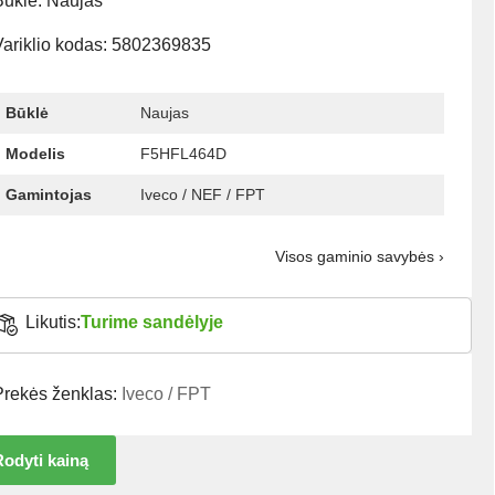
Būklė: Naujas
Variklio kodas: 5802369835
Būklė
Naujas
Modelis
F5HFL464D
Gamintojas
Iveco / NEF / FPT
Visos gaminio savybės ›
Likutis:
Turime sandėlyje
Prekės ženklas:
Iveco / FPT
odyti kainą