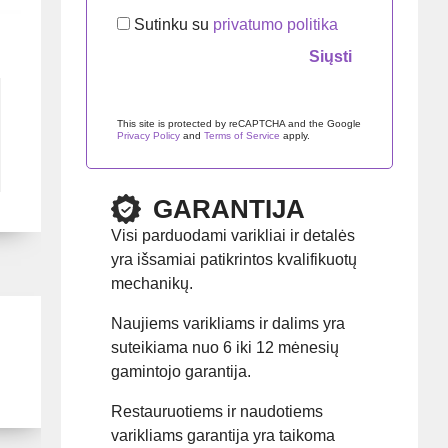
Sutinku su
privatumo politika
Palikite šį lauką tuščią.
This site is protected by reCAPTCHA and the Google
Privacy Policy
and
Terms of Service
apply.
GARANTIJA
Visi parduodami varikliai ir detalės
yra išsamiai patikrintos kvalifikuotų
mechanikų.
Naujiems varikliams ir dalims yra
suteikiama nuo 6 iki 12 mėnesių
gamintojo garantija.
Restauruotiems ir naudotiems
varikliams garantija yra taikoma