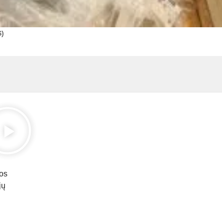
S)
kos
jų