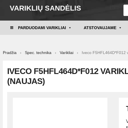
VARIKLIŲ SANDĖLIS
PARDUODAMI VARIKLIAI
ATSTOVAUJAME
Pradžia
›
Spec. technika
›
Varikliai
› Iveco F5HFL464D*F012 va
IVECO F5HFL464D*F012 VARIKL
(NAUJAS)