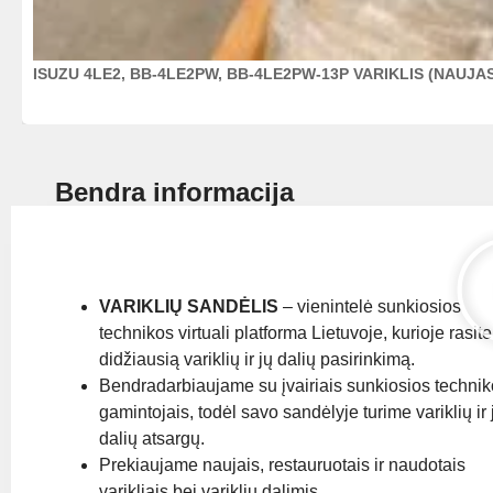
ISUZU 4LE2, BB-4LE2PW, BB-4LE2PW-13P VARIKLIS (NAUJA
Bendra informacija
VARIKLIŲ SANDĖLIS
– vienintelė sunkiosios
technikos virtuali platforma Lietuvoje, kurioje rasite
didžiausią variklių ir jų dalių pasirinkimą.
Bendradarbiaujame su įvairiais sunkiosios techni
gamintojais, todėl savo sandėlyje turime variklių ir 
dalių atsargų.
Prekiaujame naujais, restauruotais ir naudotais
varikliais bei variklių dalimis.