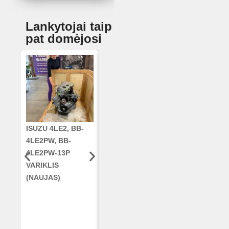
Lankytojai taip
pat domėjosi
ISUZU 4LE2, BB-
CUMMINS QSC8.3,
ALKŪNINIS
4LE2PW, BB-
6TAA-8304
VELENAS
4LE2PW-13P
VARIKLIS, CASE
RE42671, RE5
VARIKLIS
2388 KOMBAINUI
AR96189.02 
(NAUJAS)
(RESTAURUOTAS)
DEERE