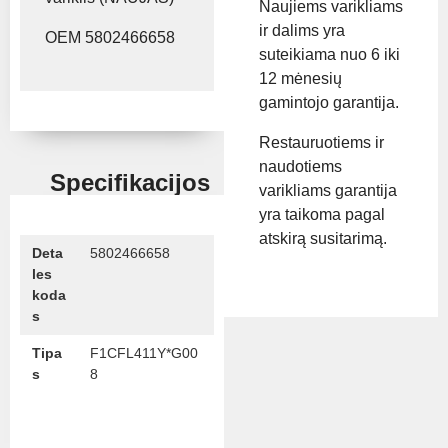
Naujiems varikliams
ir dalims yra
OEM 5802466658
suteikiama nuo 6 iki
12 mėnesių
gamintojo garantija.
Restauruotiems ir
naudotiems
Specifikacijos
varikliams garantija
yra taikoma pagal
atskirą susitarimą.
Deta
5802466658
les
koda
s
Tipa
F1CFL411Y*G00
s
8