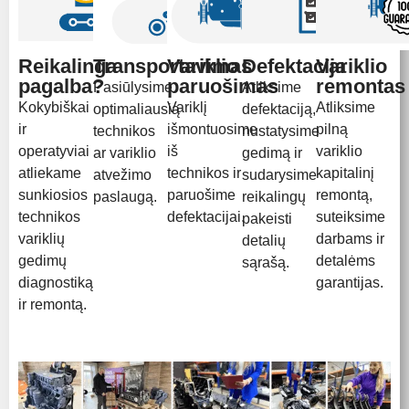
Reikalinga
Transportavimas
Variklio
Defektacija
Variklio
pagalba?
paruošimas
remontas
Pasiūlysime
Atliksime
Kokybiškai
Variklį
Atliksime
optimaliausią
defektaciją,
ir
išmontuosime
pilną
technikos
nustatysime
operatyviai
iš
variklio
ar variklio
gedimą ir
atliekame
technikos ir
kapitalinį
atvežimo
sudarysime
sunkiosios
paruošime
remontą,
paslaugą.
reikalingų
technikos
defektacijai.
suteiksime
pakeisti
variklių
darbams ir
detalių
gedimų
detalėms
sąrašą.
diagnostiką
garantijas.
ir remontą.