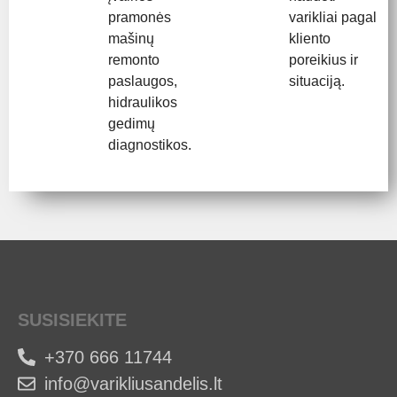
pramonės
varikliai pagal
mašinų
kliento
remonto
poreikius ir
paslaugos,
situaciją.
hidraulikos
gedimų
diagnostikos.
SUSISIEKITE
+370 666 11744
info@varikliusandelis.lt