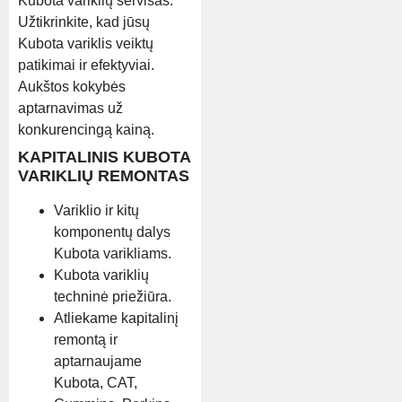
Kubota variklių servisas.
Užtikrinkite, kad jūsų
Kubota variklis veiktų
patikimai ir efektyviai.
Aukštos kokybės
aptarnavimas už
konkurencingą kainą.
KAPITALINIS KUBOTA
VARIKLIŲ REMONTAS
Variklio ir kitų
komponentų dalys
Kubota varikliams.
Kubota variklių
techninė priežiūra.
Atliekame kapitalinį
remontą ir
aptarnaujame
Kubota, CAT,