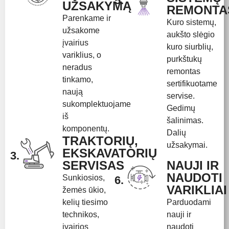
5.
UŽSAKYMĄ
REMONTA
Parenkame ir
Kuro sistemų,
užsakome
aukšto slėgio
įvairius
kuro siurblių,
variklius, o
purkštukų
neradus
remontas
tinkamo,
sertifikuotame
naują
servise.
sukomplektuojame
Gedimų
iš
šalinimas.
komponentų.
Dalių
TRAKTORIŲ,
užsakymai.
EKSKAVATORIŲ
3.
SERVISAS
NAUJI IR
NAUDOTI
Sunkiosios,
6.
VARIKLIAI
žemės ūkio,
kelių tiesimo
Parduodami
technikos,
nauji ir
įvairios
naudoti