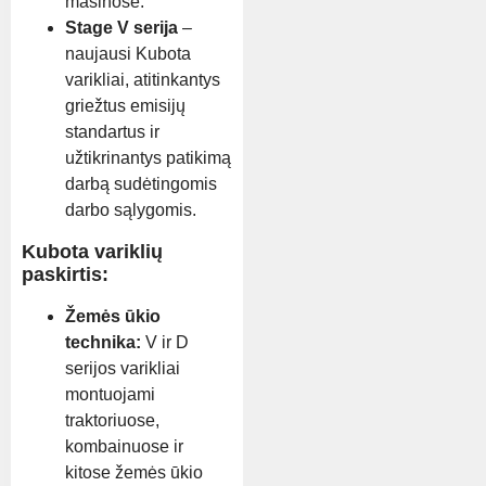
mašinose.
Stage V serija
–
naujausi Kubota
varikliai, atitinkantys
griežtus emisijų
standartus ir
užtikrinantys patikimą
darbą sudėtingomis
darbo sąlygomis.
Kubota variklių
paskirtis:
Žemės ūkio
technika:
V ir D
serijos varikliai
montuojami
traktoriuose,
kombainuose ir
kitose žemės ūkio