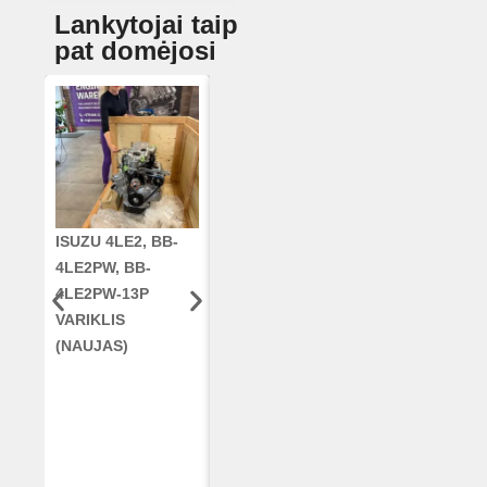
Lankytojai taip
pat domėjosi
ISUZU 4LE2, BB-
CUMMINS QSC8.3,
ALKŪNINIS
4LE2PW, BB-
6TAA-8304
VELENAS
4LE2PW-13P
VARIKLIS, CASE
RE42671, RE5
VARIKLIS
2388 KOMBAINUI
AR96189.02 
(NAUJAS)
(RESTAURUOTAS)
DEERE