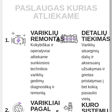
PASLAUGAS KURIAS
ATLIEKAME
VARIKLIŲ
DETALIŲ
REMONTAS
TIEKIMAS
1.
4.
Kokybiškai ir
Variklių
operatyviai
atsarginių
atliekame
dalių ir
sunkiosios
aksesuarų
technikos
užsakymas ir
variklių
greitas
gedimų
pristatymas į
diagnostiką ir
bet kokią
remontą.
pasaulio
vietą.
VARIKLIAI
KURO
PAGAL
2.
SISTEMŲ