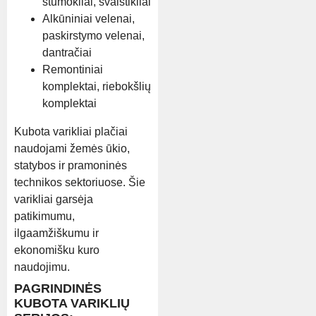
stūmokliai, švaistikliai
Alkūniniai velenai,
paskirstymo velenai,
dantračiai
Remontiniai
komplektai, riebokšlių
komplektai
Kubota varikliai plačiai
naudojami žemės ūkio,
statybos ir pramoninės
technikos sektoriuose. Šie
varikliai garsėja
patikimumu,
ilgaamžiškumu ir
ekonomišku kuro
naudojimu.
PAGRINDINĖS
KUBOTA VARIKLIŲ