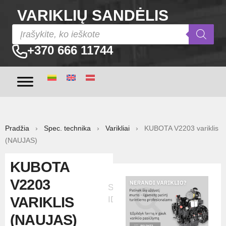
VARIKLIŲ SANDĖLIS
+370 666 11744
Pradžia
›
Spec. technika
›
Varikliai
› KUBOTA V2203 variklis
(NAUJAS)
KUBOTA
V2203
Skelbimo
VARIKLIS
ID:504
(NAUJAS)