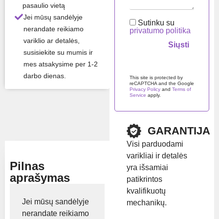
pasaulio vietą
Jei mūsų sandėlyje
Visos gaminio savybės ›
Sutinku su
nerandate reikiamo
privatumo politika
Likutis:
Turime
variklio ar detalės,
sandėlyje
susisiekite su mumis ir
mes atsakysime per 1-2
Palikite šį lauką tuščią.
darbo dienas.
This site is protected by
Prekės ženklas:
reCAPTCHA and the Google
Privacy Policy
and
Terms of
Kubota
Service
apply.
Rodyti kainą
GARANTIJA
Visi parduodami
varikliai ir detalės
Pilnas
yra išsamiai
aprašymas
patikrintos
kvalifikuotų
Jei mūsų sandėlyje
mechanikų.
nerandate reikiamo