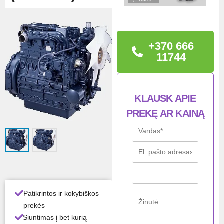
TECHNINĖ
INFORMACIJA
+370 666
Garantija: 12 mėn.
11744
Būklė: naujas
KLAUSK APIE
Gam
Kubota
PREKĘ AR KAINĄ
intoj
as
Mod
V2203
elis
Būkl
Naujas
ė
Patikrintos ir kokybiškos
Gali
37kW
prekės
a
Siuntimas į bet kurią