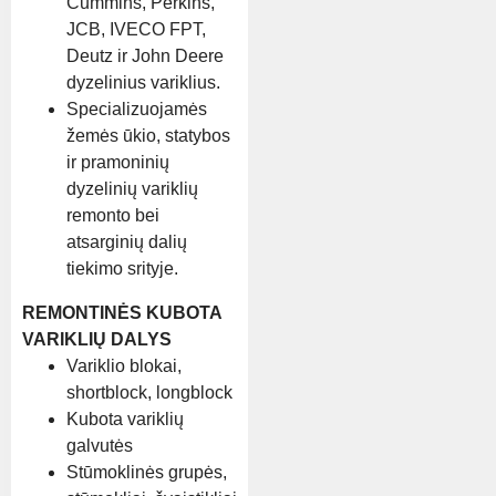
Cummins, Perkins,
JCB, IVECO FPT,
Deutz ir John Deere
dyzelinius variklius.
Specializuojamės
žemės ūkio, statybos
ir pramoninių
dyzelinių variklių
remonto bei
atsarginių dalių
tiekimo srityje.
REMONTINĖS KUBOTA
VARIKLIŲ DALYS
Variklio blokai,
shortblock, longblock
Kubota variklių
galvutės
Stūmoklinės grupės,