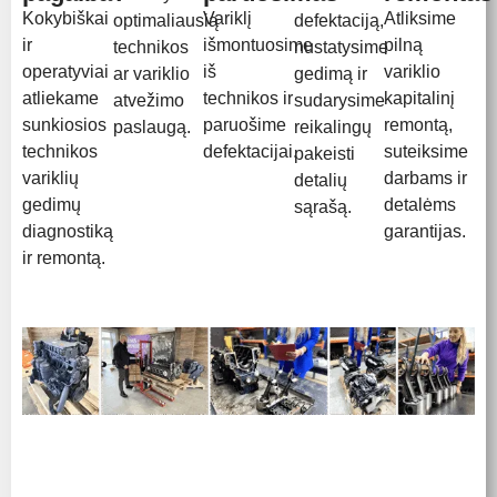
Kokybiškai
Variklį
Atliksime
optimaliausią
defektaciją,
ir
išmontuosime
pilną
technikos
nustatysime
operatyviai
iš
variklio
ar variklio
gedimą ir
atliekame
technikos ir
kapitalinį
atvežimo
sudarysime
sunkiosios
paruošime
remontą,
paslaugą.
reikalingų
technikos
defektacijai.
suteiksime
pakeisti
variklių
darbams ir
detalių
gedimų
detalėms
sąrašą.
diagnostiką
garantijas.
ir remontą.