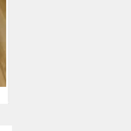
CUMMINS QSC8.3, 6TAA-8304 VARIKLIS, CASE 2388 KOMB