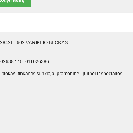
odyti kainą
 D2842LE602 VARIKLIO BLOKAS
1026387 / 61011026386
lokas, tinkantis sunkiajai pramoninei, jūrinei ir specialios