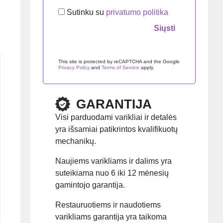
Sutinku su
privatumo politika
Palikite šį lauką tuščią.
This site is protected by reCAPTCHA and the Google
Privacy Policy
and
Terms of Service
apply.
GARANTIJA
Visi parduodami varikliai ir detalės
yra išsamiai patikrintos kvalifikuotų
mechanikų.
Naujiems varikliams ir dalims yra
suteikiama nuo 6 iki 12 mėnesių
gamintojo garantija.
Restauruotiems ir naudotiems
varikliams garantija yra taikoma