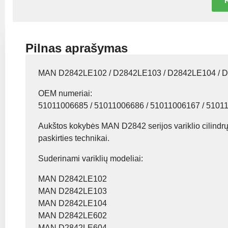
R
Pilnas aprašymas
MAN D2842LE102 / D2842LE103 / D2842LE104 /
OEM numeriai:
51011006685 / 51011006686 / 51011006167 / 5101
Aukštos kokybės MAN D2842 serijos variklio cilindrų b
paskirties technikai.
Suderinami variklių modeliai:
MAN D2842LE102
MAN D2842LE103
MAN D2842LE104
MAN D2842LE602
MAN D2842LE604