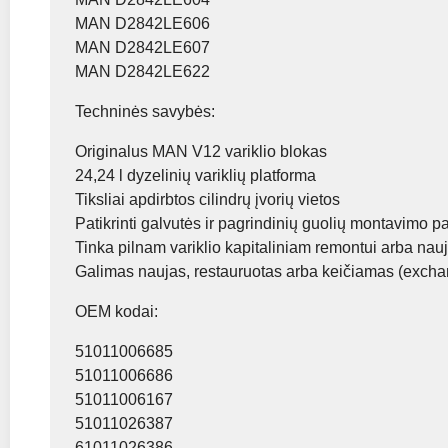
MAN D2842LE606
MAN D2842LE607
MAN D2842LE622
Techninės savybės:
Originalus MAN V12 variklio blokas
24,24 l dyzelinių variklių platforma
Tiksliai apdirbtos cilindrų įvorių vietos
Patikrinti galvutės ir pagrindinių guolių montavimo pa
Tinka pilnam variklio kapitaliniam remontui arba nauj
Galimas naujas, restauruotas arba keičiamas (excha
OEM kodai:
51011006685
51011006686
51011006167
51011026387
61011026386