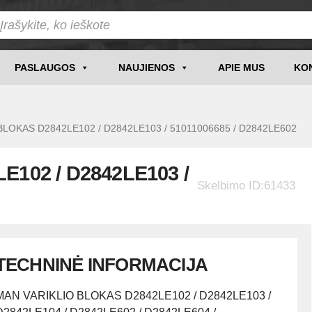
PASLAUGOS
NAUJIENOS
APIE MUS
KO
OKAS D2842LE102 / D2842LE103 / 51011006685 / D2842LE602
102 / D2842LE103 /
Skelbimo ID:61433
TECHNINĖ INFORMACIJA
MAN VARIKLIO BLOKAS D2842LE102 / D2842LE103 /