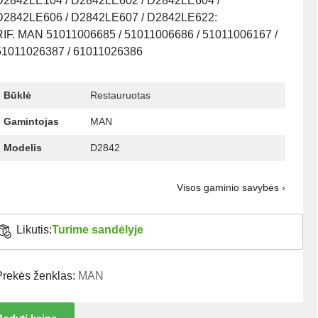
D2842LE104 / D2842LE602 / D2842LE604 /
D2842LE606 / D2842LE607 / D2842LE622:
RIF. MAN 51011006685 / 51011006686 / 51011006167 /
51011026387 / 61011026386
Būklė
Restauruotas
Gamintojas
MAN
Modelis
D2842
Visos gaminio savybės ›
Likutis:
Turime sandėlyje
Prekės ženklas:
MAN