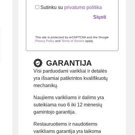
Sutinku su
privatumo politika
Palikite šį lauką tuščią.
This site is protected by reCAPTCHA and the Google
Privacy Policy
and
Terms of Service
apply.
GARANTIJA
Visi parduodami varikliai ir detalės
yra išsamiai patikrintos kvalifikuotų
mechanikų.
Naujiems varikliams ir dalims yra
suteikiama nuo 6 iki 12 mėnesių
gamintojo garantija.
Restauruotiems ir naudotiems
varikliams garantija yra taikoma