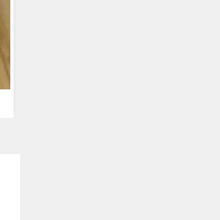
CUMMINS QSC8.3, 6TAA-8304 VARIKLIS, CASE 2388 KOMB