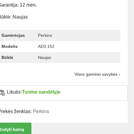
arantija: 12 mėn.
Būklė: Naujas
Gamintojas
Perkins
Modelis
AD3.152
Būklė
Naujas
Visos gaminio savybės ›
Likutis:
Turime sandėlyje
Prekės ženklas:
Perkins
odyti kainą