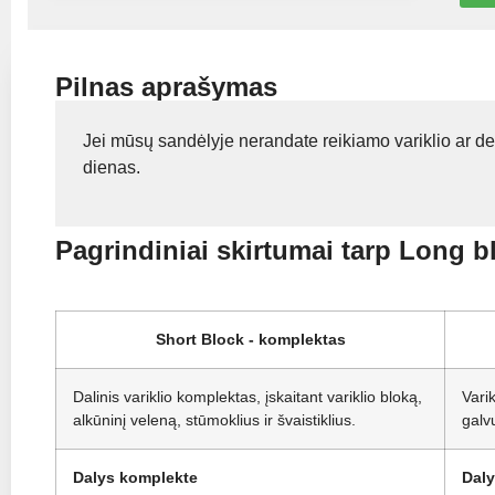
Pilnas aprašymas
Jei mūsų sandėlyje nerandate reikiamo variklio ar de
dienas.
Pagrindiniai skirtumai tarp Long b
Short Block - komplektas
Dalinis variklio komplektas, įskaitant variklio bloką,
Vari
alkūninį veleną, stūmoklius ir švaistiklius.
galv
Dalys komplekte
Dal