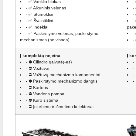
- ✅ Variklio blokas
-
- ✅ Alkūninis velenas
-
- ✅ Stūmokliai
-
- ✅ Švaistikliai
-
- ✅ Indėklai
pakėl
- ✅ Paskirstymo velenas, paskirstymo
-
mechanizmas (ne visada)
-
Į komplektą neįeina
Į ko
- ⛔ Cilindro galvutė(-ės)
-
- ⛔ Vožtuvai
-
- ⛔ Vožtuvų mechanizmo komponentai
-
- ⛔ Paskirstymo mechanizmo dangtis
-
- ⛔ Karteris
- ⛔ Vandens pompa
- ⛔ Kuro sistema
- ⛔ Įsiurbimo ir išmetimo kolektoriai