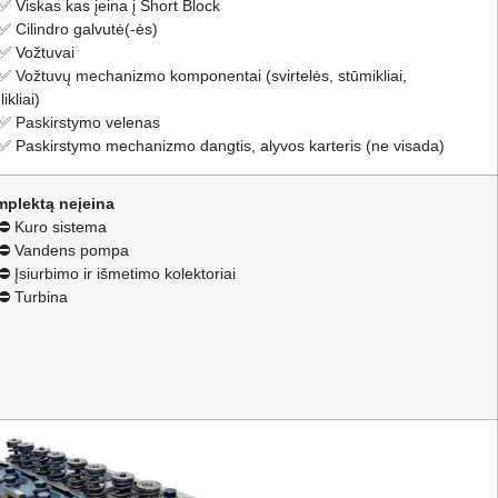
 ✅ Viskas kas įeina į Short Block
 ✅ Cilindro galvutė(-ės)
 ✅ Vožtuvai
 ✅ Vožtuvų mechanizmo komponentai (svirtelės, stūmikliai,
ikliai)
 ✅ Paskirstymo velenas
 ✅ Paskirstymo mechanizmo dangtis, alyvos karteris (ne visada)
mplektą neįeina
 ⛔ Kuro sistema
 ⛔ Vandens pompa
 ⛔ Įsiurbimo ir išmetimo kolektoriai
 ⛔ Turbina