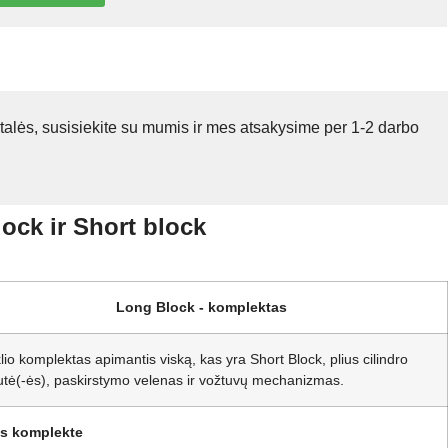
talės, susisiekite su mumis ir mes atsakysime per 1-2 darbo
lock ir Short block
Long Block - komplektas
klio komplektas apimantis viską, kas yra Short Block, plius cilindro
utė(-ės), paskirstymo velenas ir vožtuvų mechanizmas.
ys komplekte