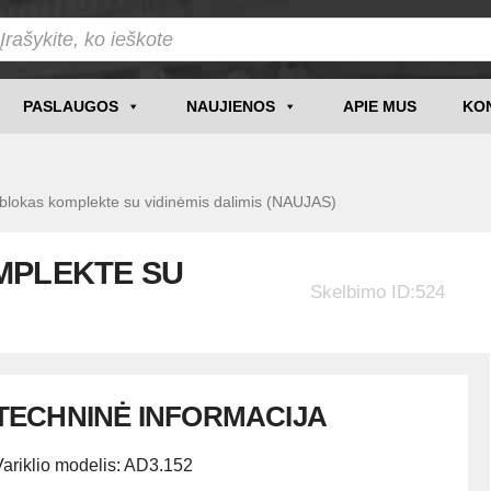
PASLAUGOS
NAUJIENOS
APIE MUS
KO
kas komplekte su vidinėmis dalimis (NAUJAS)
MPLEKTE SU
Skelbimo ID:524
TECHNINĖ INFORMACIJA
Variklio modelis: AD3.152