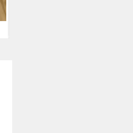
CUMMINS QSC8.3, 6TAA-8304 VARIKLIS, CASE 2388 KOMB