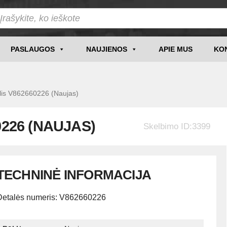
PASLAUGOS
NAUJIENOS
APIE MUS
KO
is V862660226 (Naujas)
0226 (NAUJAS)
Skelbimo ID:3399
TECHNINĖ INFORMACIJA
Detalės numeris: V862660226