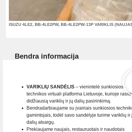
ISUZU 4LE2, BB-4LE2PW, BB-4LE2PW-13P VARIKLIS (NAUJA
Bendra informacija
VARIKLIŲ SANDĖLIS
– vienintelė sunkiosios
technikos virtuali platforma Lietuvoje, kurioje rasite
didžiausią variklių ir jų dalių pasirinkimą.
Bendradarbiaujame su įvairiais sunkiosios techni
gamintojais, todėl savo sandėlyje turime variklių ir 
dalių atsargų.
Prekiaujame naujais, restauruotais ir naudotais