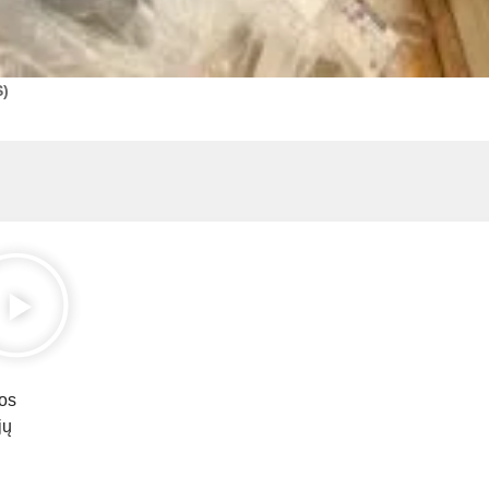
S)
kos
jų