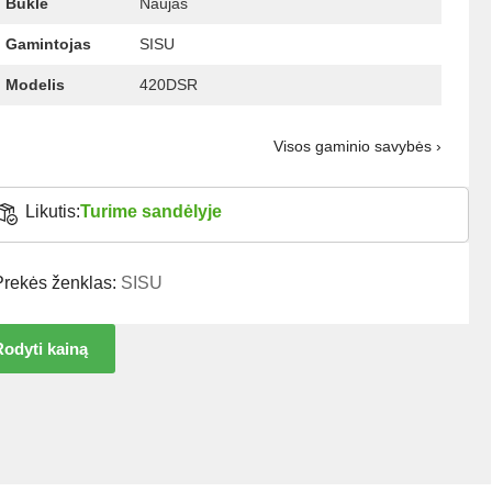
Būklė
Naujas
Gamintojas
SISU
Modelis
420DSR
Visos gaminio savybės ›
Likutis:
Turime sandėlyje
Prekės ženklas:
SISU
odyti kainą