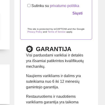
Sutinku su
privatumo politika
Palikite šį lauką tuščią.
This site is protected by reCAPTCHA and the Google
Privacy Policy
and
Terms of Service
apply.
GARANTIJA
Visi parduodami varikliai ir detalės
yra išsamiai patikrintos kvalifikuotų
mechanikų.
Naujiems varikliams ir dalims yra
suteikiama nuo 6 iki 12 mėnesių
gamintojo garantija.
Restauruotiems ir naudotiems
varikliams garantija yra taikoma