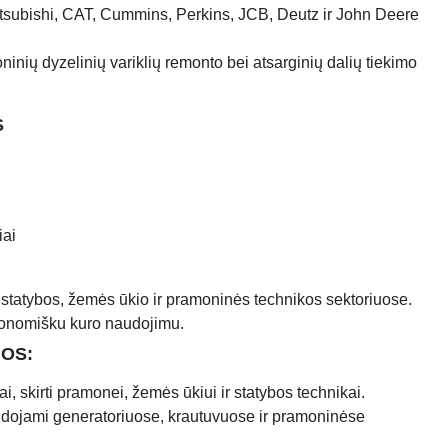
itsubishi, CAT, Cummins, Perkins, JCB, Deutz ir John Deere
inių dyzelinių variklių remonto bei atsarginių dalių tiekimo
S
iai
i statybos, žemės ūkio ir pramoninės technikos sektoriuose.
ekonomišku kuro naudojimu.
JOS:
ai, skirti pramonei, žemės ūkiui ir statybos technikai.
naudojami generatoriuose, krautuvuose ir pramoninėse