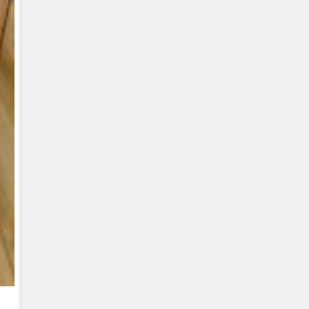
CUMMINS QSC8.3, 6TAA-8304 VARIKLIS, CASE 2388 KOMB