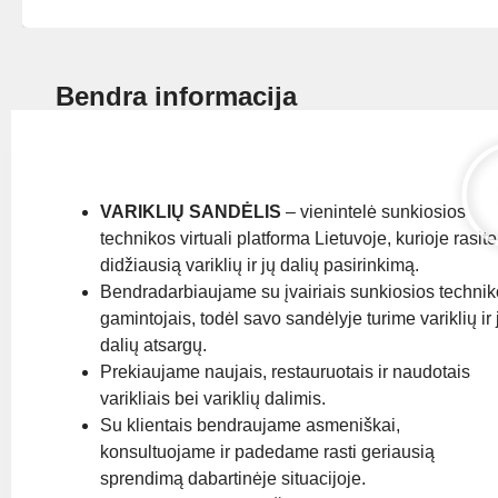
Bendra informacija
VARIKLIŲ SANDĖLIS
– vienintelė sunkiosios
technikos virtuali platforma Lietuvoje, kurioje rasite
didžiausią variklių ir jų dalių pasirinkimą.
Bendradarbiaujame su įvairiais sunkiosios techni
gamintojais, todėl savo sandėlyje turime variklių ir 
dalių atsargų.
Prekiaujame naujais, restauruotais ir naudotais
varikliais bei variklių dalimis.
Su klientais bendraujame asmeniškai,
konsultuojame ir padedame rasti geriausią
sprendimą dabartinėje situacijoje.