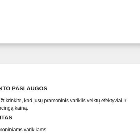
ONTO PASLAUGOS
tikrinkite, kad jūsų pramoninis variklis veiktų efektyviai ir
ncingą kainą.
NTAS
amoniniams varikliams.