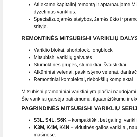
Atliekame kapitalinį remontą ir aptarnaujame M
dyzelinius variklius.
Specializuojamės statybos, žemės ūkio ir pramon
srityje.
REMONTINĖS MITSUBISHI VARIKLIŲ DALY
Variklio blokai, shortblock, longblock
Mitsubishi variklių galvutės
Stūmoklinės grupės, stūmokliai, švaistikliai
Alkūniniai velenai, paskirstymo velenai, dantrač
Remontiniai komplektai, riebokšlių komplektai
Mitsubishi pramoniniai varikliai yra plačiai naudojam
Šie varikliai garsėja patikimumu, ilgaamžiškumu ir 
PAGRINDINĖS MITSUBISHI VARIKLIŲ SERI
S3L, S4L, S6K
– kompaktiški, bet galingi varikli
K3M, K4M, K4N
– vidutinės galios varikliai, 
mašinose.