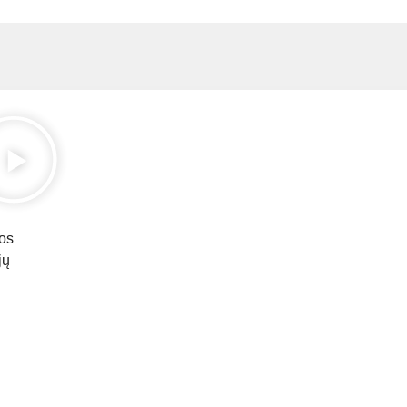
kos
jų