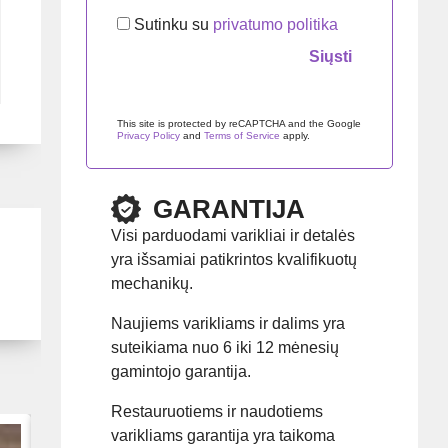
Sutinku su
privatumo politika
Palikite šį lauką tuščią.
This site is protected by reCAPTCHA and the Google
Privacy Policy
and
Terms of Service
apply.
GARANTIJA
Visi parduodami varikliai ir detalės
yra išsamiai patikrintos kvalifikuotų
mechanikų.
Naujiems varikliams ir dalims yra
suteikiama nuo 6 iki 12 mėnesių
gamintojo garantija.
Restauruotiems ir naudotiems
varikliams garantija yra taikoma