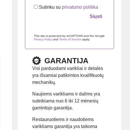
Sutinku su
privatumo politika
Palikite šį lauką tuščią.
This site is protected by reCAPTCHA and the Google
Privacy Policy
and
Terms of Service
apply.
GARANTIJA
Visi parduodami varikliai ir detalės
yra išsamiai patikrintos kvalifikuotų
mechanikų.
Naujiems varikliams ir dalims yra
suteikiama nuo 6 iki 12 mėnesių
gamintojo garantija.
Restauruotiems ir naudotiems
varikliams garantija yra taikoma