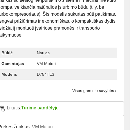
ariklis su tiesiogine įpurškimo sistema ir mechanine kuro
ompa, veikiančia natūralios įsiurbimo būdu (t. y. be
urbokompresoriaus). Šis modelis sukurtas būti patikimas,
engvai prižiūrimas ir ekonomiškas, o kompaktiškas dydis
eidžia jį montuoti įvairiose pramonės ir transporto
taikymuose.
Būklė
Naujas
Gamintojas
VM Motori
Modelis
D754TE3
Visos gaminio savybės ›
Likutis:
Turime sandėlyje
Prekės ženklas:
VM Motori