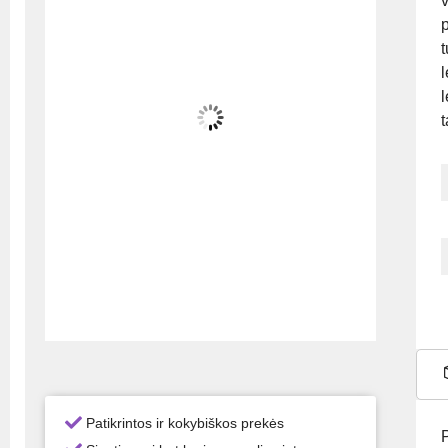
v
p
t
l
l
Patikrintos ir kokybiškos prekės