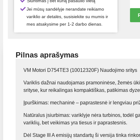
Siuntimas į bet kurią pasaulio vietą
Jei mūsų sandėlyje nerandate reikiamo
R
variklio ar detalės, susisiekite su mumis ir
mes atsakysime per 1-2 darbo dienas.
Pilnas aprašymas
VM Motori D754TE3 (10012320F) Naudojimo sritys
Variklis dažnai naudojamas pramoninėse, žemės ūkio, 
srityse, kur reikalingas kompaktiškas, patikimas dyze
Įpurškimas: mechaninė – paprastesnė ir lengviau priž
Natūralus įsiurbimas: variklyje nėra turbinos, todėl
variklių, bet veikimas yra tiesus ir paprastesnis.
Dėl Stage III A emisijų standartų ši versija tinka rin