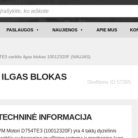
PASLAUGOS
NAUJIENOS
APIE MUS
KO
variklio ilgas blokas 10012320F (NAUJAS)
O ILGAS BLOKAS
Skelbimo ID:57265
TECHNINĖ INFORMACIJA
VM Motori D754TE3 (10012320F) yra 4 taktų dyzelinis