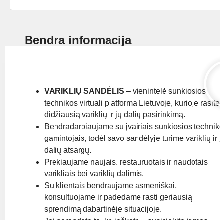
Bendra informacija
VARIKLIŲ SANDĖLIS
– vienintelė sunkiosios
technikos virtuali platforma Lietuvoje, kurioje rasite
didžiausią variklių ir jų dalių pasirinkimą.
Bendradarbiaujame su įvairiais sunkiosios techni
gamintojais, todėl savo sandėlyje turime variklių ir 
dalių atsargų.
Prekiaujame naujais, restauruotais ir naudotais
varikliais bei variklių dalimis.
Su klientais bendraujame asmeniškai,
konsultuojame ir padedame rasti geriausią
sprendimą dabartinėje situacijoje.