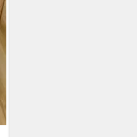
CUMMINS QSC8.3, 6TAA-8304 VARIKLIS, CASE 2388 KOMB