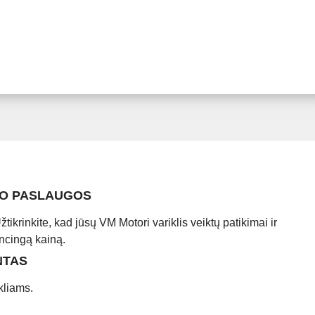
TO PASLAUGOS
tikrinkite, kad jūsų VM Motori variklis veiktų patikimai ir
ncingą kainą.
NTAS
kliams.