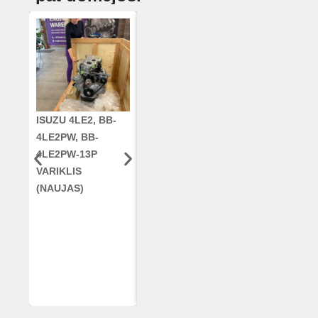
ISUZU 4LE2, BB-
CUMMINS QSC8.3,
ALKŪNINIS
4LE2PW, BB-
6TAA-8304
VELENAS
4LE2PW-13P
VARIKLIS, CASE
RE42671, RE5
VARIKLIS
2388 KOMBAINUI
AR96189.02 
(NAUJAS)
(RESTAURUOTAS)
DEERE