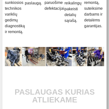
sunkiosios
paruošime
remontą,
paslaugą.
reikalingų
technikos
defektacijai.
suteiksime
pakeisti
variklių
darbams ir
detalių
gedimų
detalėms
sąrašą.
diagnostiką
garantijas.
ir remontą.
PASLAUGAS KURIAS
ATLIEKAME