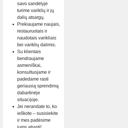
savo sandėlyje
turime variklių ir jų
dalių atsargų.
Prekiaujame naujais,
restauruotais ir
naudotais varikliais
bei variklių dalimis.
Su klientais
bendraujame
asmeniškai,
konsultuojame ir
padedame rasti
geriausią sprendimą
dabartinėje
situacijoje.
Jei nerandate to, ko
ieškote – susisiekite
ir mes padėsime
jums atrasti!