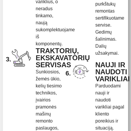
variklius, o
purkštukų
neradus
remontas
tinkamo,
sertifikuotame
naują
servise.
sukomplektuojame
Gedimų
iš
šalinimas.
komponentų.
Dalių
TRAKTORIŲ,
užsakymai.
EKSKAVATORIŲ
3.
SERVISAS
NAUJI IR
NAUDOTI
Sunkiosios,
6.
VARIKLIAI
žemės ūkio,
kelių tiesimo
Parduodami
technikos,
nauji ir
įvairios
naudoti
pramonės
varikliai pagal
mašinų
kliento
remonto
poreikius ir
paslaugos,
situaciją.