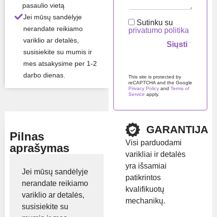
pasaulio vietą
Likutis:
Turime
Jei mūsų sandėlyje
sandėlyje
Sutinku su
nerandate reikiamo
privatumo politika
variklio ar detalės,
Prekės ženklas:
susisiekite su mumis ir
Yanmar
mes atsakysime per 1-2
Palikite šį lauką tuščią.
darbo dienas.
This site is protected by
reCAPTCHA and the Google
Privacy Policy
and
Terms of
Rodyti kainą
Service
apply.
GARANTIJA
Pilnas
Visi parduodami
aprašymas
varikliai ir detalės
yra išsamiai
Jei mūsų sandėlyje
patikrintos
nerandate reikiamo
kvalifikuotų
variklio ar detalės,
mechanikų.
susisiekite su