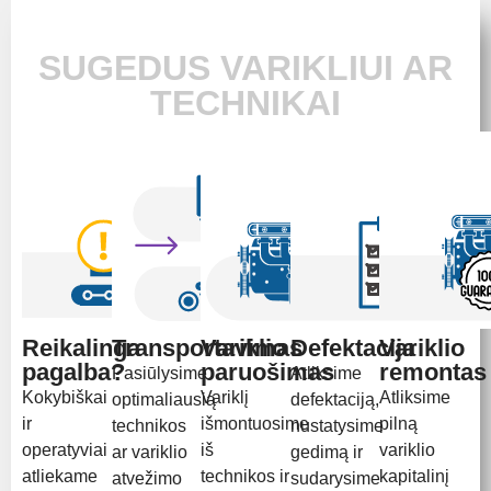
SUGEDUS VARIKLIUI AR
TECHNIKAI
Reikalinga
Transportavimas
Variklio
Defektacija
Variklio
pagalba?
paruošimas
remontas
Pasiūlysime
Atliksime
Kokybiškai
Variklį
Atliksime
optimaliausią
defektaciją,
ir
išmontuosime
pilną
technikos
nustatysime
operatyviai
iš
variklio
ar variklio
gedimą ir
atliekame
technikos ir
kapitalinį
atvežimo
sudarysime