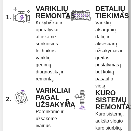
VARIKLIŲ
DETALIŲ
REMONTAS
TIEKIMAS
1.
4.
Kokybiškai ir
Variklių
operatyviai
atsarginių
atliekame
dalių ir
sunkiosios
aksesuarų
technikos
užsakymas ir
variklių
greitas
gedimų
pristatymas į
diagnostiką ir
bet kokią
remontą.
pasaulio
vietą.
VARIKLIAI
KURO
PAGAL
2.
SISTEMŲ
5.
UŽSAKYMĄ
REMONTA
Parenkame ir
Kuro sistemų,
užsakome
aukšto slėgio
įvairius
kuro siurblių,