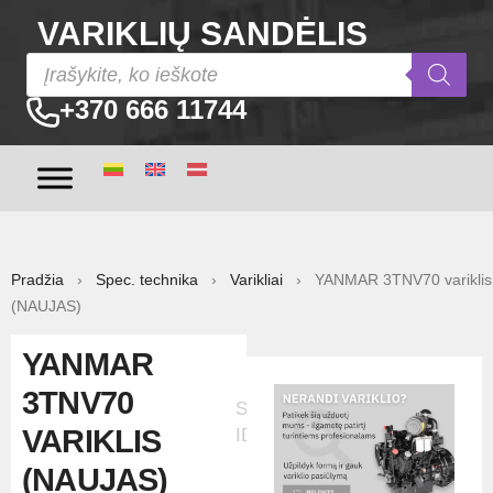
VARIKLIŲ SANDĖLIS
+370 666 11744
Pradžia
›
Spec. technika
›
Varikliai
› YANMAR 3TNV70 variklis
(NAUJAS)
YANMAR
3TNV70
Skelbimo
VARIKLIS
ID:513
(NAUJAS)