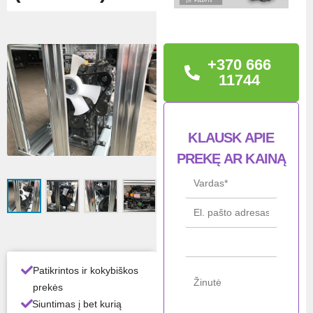
TECHNINĖ
INFORMACIJA
+370 666
Garantija: 12 mėn.
11744
Būklė: Naujas
KLAUSK APIE
Gam
Yanmar
PREKĘ AR KAINĄ
intoj
as
Mod
3TNV70
elis
Būkl
Naujas
ė
Patikrintos ir kokybiškos
prekės
Visos gaminio savybės ›
Siuntimas į bet kurią