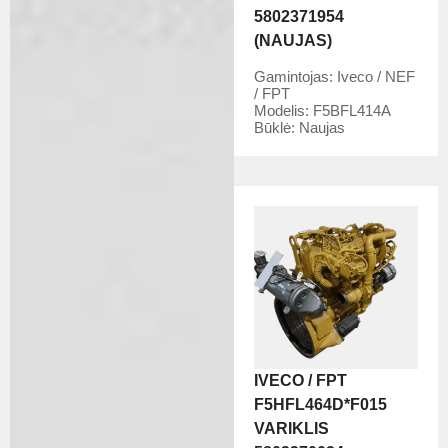
5802371954
(NAUJAS)
Gamintojas:
Iveco / NEF
/ FPT
Modelis:
F5BFL414A
Būklė:
Naujas
IVECO / FPT
F5HFL464D*F015
VARIKLIS