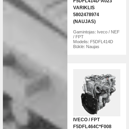
F5DFL414D*A023
VARIKLIS
5802478974
(NAUJAS)
Gamintojas:
Iveco / NEF
/ FPT
Modelis:
F5DFL414D
Būklė:
Naujas
IVECO / FPT
F5DFL464C*F008