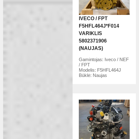
IVECO / FPT
F5HFL464J*F014
VARIKLIS
5802371906
(NAUJAS)
Gamintojas:
Iveco / NEF
/ FPT
Modelis:
F5HFL464J
Būklė:
Naujas