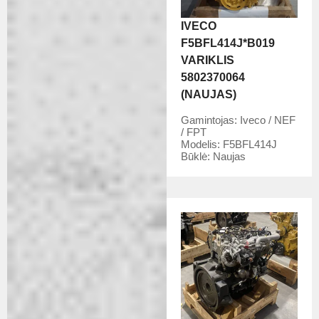
IVECO
F5BFL414J*B019
VARIKLIS
5802370064
(NAUJAS)
Gamintojas:
Iveco / NEF
/ FPT
Modelis:
F5BFL414J
Būklė:
Naujas