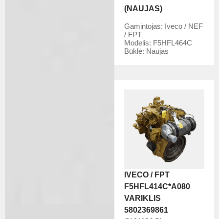
(NAUJAS)
Gamintojas:
Iveco / NEF
/ FPT
Modelis:
F5HFL464C
Būklė:
Naujas
IVECO / FPT
F5HFL414C*A080
VARIKLIS
5802369861