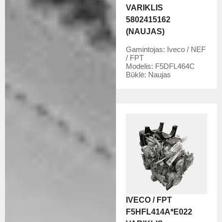
VARIKLIS
5802415162
(NAUJAS)
Gamintojas:
Iveco / NEF
/ FPT
Modelis:
F5DFL464C
Būklė:
Naujas
IVECO / FPT
F5HFL414A*E022