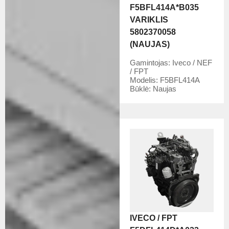
F5BFL414A*B035
VARIKLIS
5802370058
(NAUJAS)
Gamintojas:
Iveco / NEF
/ FPT
Modelis:
F5BFL414A
Būklė:
Naujas
IVECO / FPT