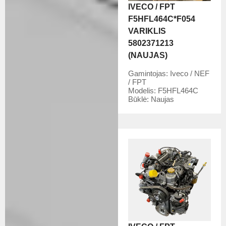
IVECO / FPT
F5HFL464C*F054
VARIKLIS
5802371213
(NAUJAS)
Gamintojas:
Iveco / NEF
/ FPT
Modelis:
F5HFL464C
Būklė:
Naujas