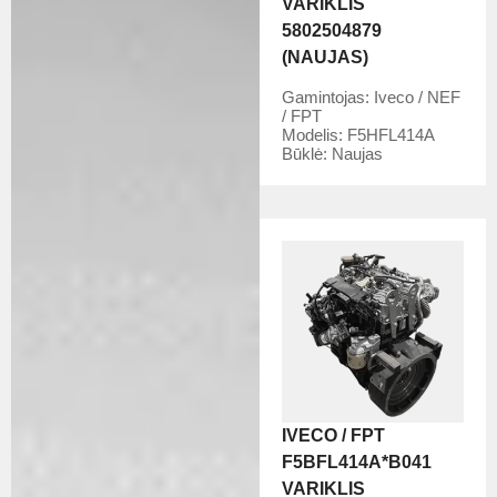
VARIKLIS
5802504879
(NAUJAS)
Gamintojas:
Iveco / NEF
/ FPT
Modelis:
F5HFL414A
Būklė:
Naujas
IVECO / FPT
F5BFL414A*B041
VARIKLIS