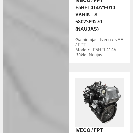
IVECO / FPT
F5HFL414A*E010
VARIKLIS
5802369270
(NAUJAS)
Gamintojas:
Iveco / NEF
/ FPT
Modelis:
F5HFL414A
Būklė:
Naujas
IVECO / FPT