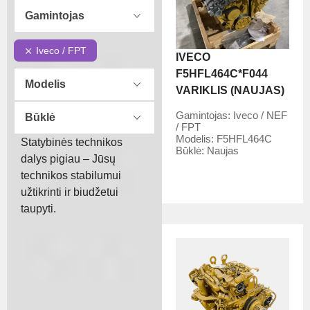
Gamintojas
Iveco / FPT
IVECO
F5HFL464C*F044
Modelis
VARIKLIS (NAUJAS)
Gamintojas:
Iveco / NEF
Būklė
/ FPT
Modelis:
F5HFL464C
Statybinės technikos
Būklė:
Naujas
dalys pigiau – Jūsų
technikos stabilumui
užtikrinti ir biudžetui
taupyti.