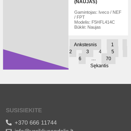
(NAUJAS)
Gamintojas:
Iveco / NEF
/ FPT
Modelis:
F5HFL414C
Būklė:
Naujas
Ankstesnis
1
2
3
4
5
6
…
70
Sękantis
SUSISIEKITE
+370 666 11744