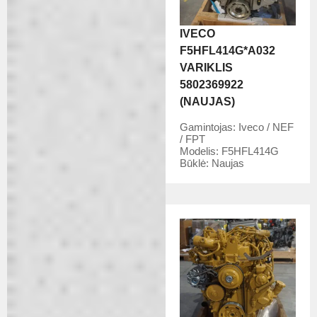
IVECO
F5HFL414G*A032
VARIKLIS
5802369922
(NAUJAS)
Gamintojas:
Iveco / NEF
/ FPT
Modelis:
F5HFL414G
Būklė:
Naujas