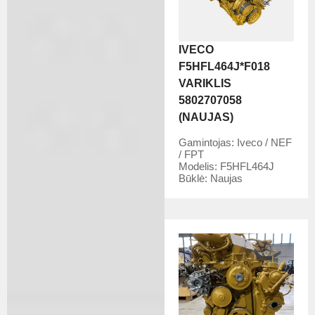
IVECO
F5HFL464J*F018
VARIKLIS
5802707058
(NAUJAS)
Gamintojas:
Iveco / NEF
/ FPT
Modelis:
F5HFL464J
Būklė:
Naujas