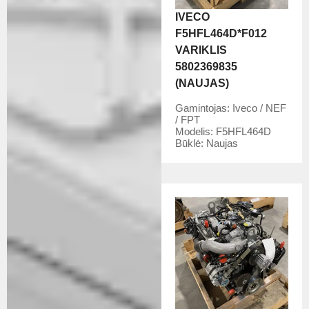
IVECO
F5HFL464D*F012
VARIKLIS
5802369835
(NAUJAS)
Gamintojas:
Iveco / NEF
/ FPT
Modelis:
F5HFL464D
Būklė:
Naujas