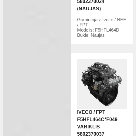
5802370024
(NAUJAS)
Gamintojas:
Iveco / NEF
/ FPT
Modelis:
F5HFL464D
Būklė:
Naujas
IVECO / FPT
F5HFL464C*F049
VARIKLIS
5802370037