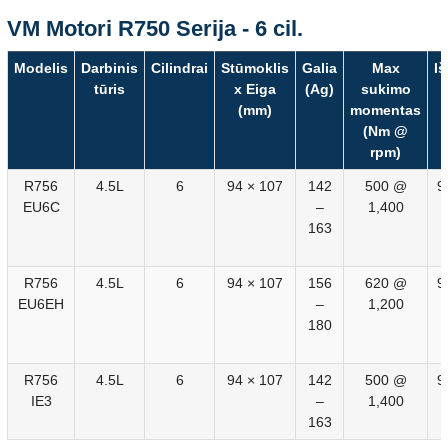
VM Motori R750 Serija - 6 cil.
Modelis
Darbinis
Cilindrai
Stūmoklis
Galia
Max
I
tūris
x Eiga
(Ag)
sukimo
(mm)
momentas
(Nm @
rpm)
R756
4.5L
6
94 × 107
142
500 @
9
EU6C
–
1,400
163
R756
4.5L
6
94 × 107
156
620 @
9
EU6EH
–
1,200
180
R756
4.5L
6
94 × 107
142
500 @
9
IE3
–
1,400
163