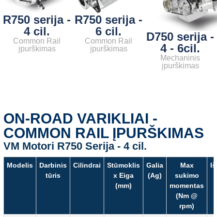
R750 serija -
R750 serija -
4 cil.
6 cil.
D750 serija -
Common Rail
Common Rail
4 - 6cil.
įpurškimas
įpurškimas
Mechaninis
įpurškimas
ON-ROAD VARIKLIAI -
COMMON RAIL ĮPURŠKIMAS
VM Motori R750 Serija - 4 cil.
Modelis
Darbinis
Cilindrai
Stūmoklis
Galia
Max
I
tūris
x Eiga
(Ag)
sukimo
(mm)
momentas
(Nm @
rpm)