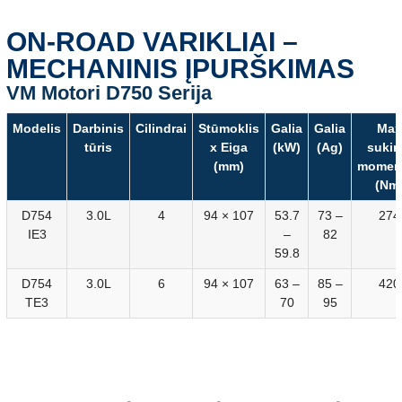
ON-ROAD VARIKLIAI –
MECHANINIS ĮPURŠKIMAS
VM Motori D750 Serija
Modelis
Darbinis
Cilindrai
Stūmoklis
Galia
Galia
Max
tūris
x Eiga
(kW)
(Ag)
suki
(mm)
momen
(Nm
D754
3.0L
4
94 × 107
53.7
73 –
274
IE3
–
82
59.8
D754
3.0L
6
94 × 107
63 –
85 –
420
TE3
70
95