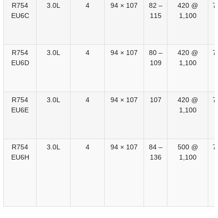
R754
3.0L
4
94 × 107
82 –
420 @
7
EU6C
115
1,100
R754
3.0L
4
94 × 107
80 –
420 @
7
EU6D
109
1,100
R754
3.0L
4
94 × 107
107
420 @
7
EU6E
1,100
R754
3.0L
4
94 × 107
84 –
500 @
7
EU6H
136
1,100