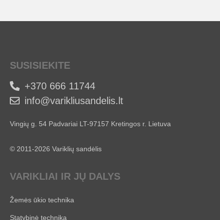
SUSISIEKITE
+370 666 11744
info@varikliusandelis.lt
Vingių g. 54 Padvariai LT-97157 Kretingos r. Lietuva
© 2011-2026 Variklių sandėlis
VARIKLIAI IR JŲ DALYS
Žemės ūkio technika
Statybinė technika