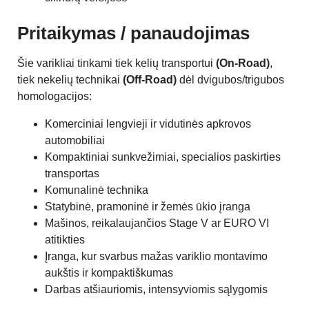
Pritaikymas / panaudojimas
Šie varikliai tinkami tiek kelių transportui
(On-Road)
,
tiek nekelių technikai
(Off-Road)
dėl dvigubos/trigubos
homologacijos:
Komerciniai lengvieji ir vidutinės apkrovos
automobiliai
Kompaktiniai sunkvežimiai, specialios paskirties
transportas
Komunalinė technika
Statybinė, pramoninė ir žemės ūkio įranga
Mašinos, reikalaujančios Stage V ar EURO VI
atitikties
Įranga, kur svarbus mažas variklio montavimo
aukštis ir kompaktiškumas
Darbas atšiauriomis, intensyviomis sąlygomis