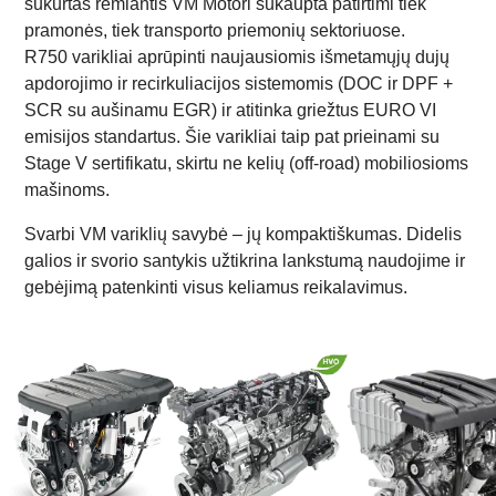
sukurtas remiantis VM Motori sukaupta patirtimi tiek
pramonės, tiek transporto priemonių sektoriuose.
R750 varikliai aprūpinti naujausiomis išmetamųjų dujų
apdorojimo ir recirkuliacijos sistemomis (DOC ir DPF +
SCR su aušinamu EGR) ir atitinka griežtus EURO VI
emisijos standartus. Šie varikliai taip pat prieinami su
Stage V sertifikatu, skirtu ne kelių (off-road) mobiliosioms
mašinoms.
Svarbi VM variklių savybė – jų kompaktiškumas. Didelis
galios ir svorio santykis užtikrina lankstumą naudojime ir
gebėjimą patenkinti visus keliamus reikalavimus.