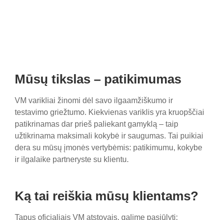
Mūsų tikslas – patikimumas
VM varikliai žinomi dėl savo ilgaamžiškumo ir
testavimo griežtumo. Kiekvienas variklis yra kruopščiai
patikrinamas dar prieš paliekant gamyklą – taip
užtikrinama maksimali kokybė ir saugumas. Tai puikiai
dera su mūsų įmonės vertybėmis: patikimumu, kokybe
ir ilgalaike partneryste su klientu.
Ką tai reiškia mūsų klientams?
Tapus oficialiais VM atstovais, galime pasiūlyti: