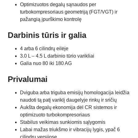
Optimizuotos degalų sąnaudos per
turbokompresoriaus geometriją (FGT/VGT) ir
pažangią įpurškimo kontrolę
Darbinis tūris ir galia
4 arba 6 cilindrų eilėje
3.0 L – 4.5 L darbinio tūrio varikliai
Galia nuo 80 iki 180 AG
Privalumai
Dviguba arba triguba emisijų homologacija leidžia
naudoti tą patį variklį daugelyje rinkų ir sričių
Aukšta degalų ekonomija dėl CR sistemos ir
optimizuoto turbokompresoriaus
Stabilus veikimas sunkiomis sąlygomis
Labai mažas triukšmo ir vibracijų lygis, ypač 6
cilindrų versijose