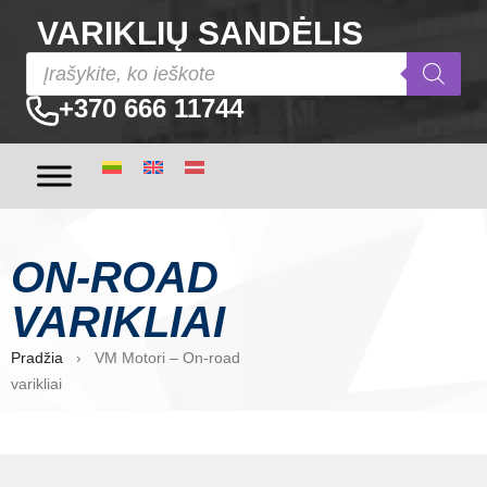
VARIKLIŲ SANDĖLIS
+370 666 11744
ON-ROAD
VARIKLIAI
Pradžia
› VM Motori – On-road
varikliai