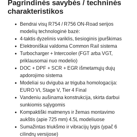
Pagrindinės savybės / techninės
charakteristikos
Bendrai visų R754 / R756 ON-Road serijos
modelių technologinė bazė:
4-taktis dyzelinis variklis, tiesioginis įpurškimas
Elektroniškai valdoma Common Rail sistema
Turbocharger + Intercooler (FGT arba VGT,
priklausomai nuo modelio)
DOC + DPF + SCR + EGR išmetamųjų dujų
apdorojimo sistema
Modeliai su dviguba ar triguba homologacija:
EURO VI, Stage V, Tier 4 Final
Vandeniu aušinama konstrukcija, skirta darbui
sunkiomis sąlygomis
Kompaktiški matmenys ir žemas montavimo
aukštis (apie 725 mm) 4.5L modeliuose
Sumažintas triukšmo ir vibracijų lygis (ypač 6
cilindrų versijose)